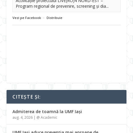
Activitățile proiectului LIVE(RO)4 NORD-EST –
Program regional de prevenire, screening și dia...
Vezi pe Facebook
·
Distribuie
CITEȘTE ȘI:
Admiterea de toamnă la UMF Iași
aug. 4, 2026
|
@ Academic
UMF Iași aduce prevenția mai aproape de