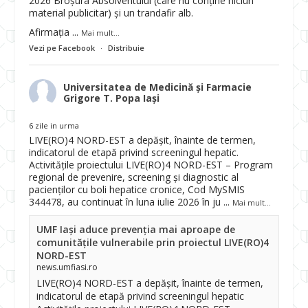
2026 Broșura Absolventului (care nu conține niciun
material publicitar) și un trandafir alb.
Afirmația
...
Mai mult...
Vezi pe Facebook
·
Distribuie
Universitatea de Medicină și Farmacie
Grigore T. Popa Iași
6 zile in urma
LIVE(RO)4 NORD-EST a depășit, înainte de termen,
indicatorul de etapă privind screeningul hepatic.
Activitățile proiectului LIVE(RO)4 NORD-EST – Program
regional de prevenire, screening și diagnostic al
pacienților cu boli hepatice cronice, Cod MySMIS
344478, au continuat în luna iulie 2026 în ju
...
Mai mult...
UMF Iași aduce prevenția mai aproape de
comunitățile vulnerabile prin proiectul LIVE(RO)4
NORD-EST
news.umfiasi.ro
LIVE(RO)4 NORD-EST a depășit, înainte de termen,
indicatorul de etapă privind screeningul hepatic