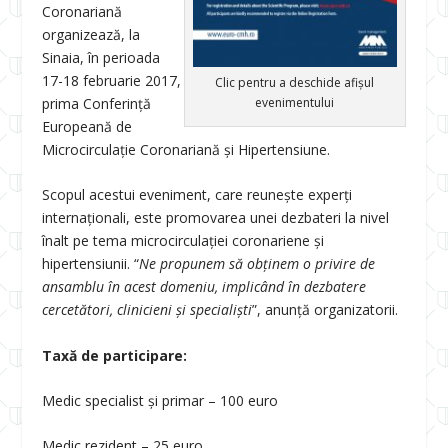
Coronariană
organizează, la
Sinaia, în perioada
17-18 februarie 2017,
Clic pentru a deschide afișul
prima Conferință
evenimentului
Europeană de
Microcirculație Coronariană și Hipertensiune.
Scopul acestui eveniment, care reunește experți
internaționali, este promovarea unei dezbateri la nivel
înalt pe tema microcirculației coronariene și
hipertensiunii. “
Ne propunem să obținem o privire de
ansamblu în acest domeniu, implicând în dezbatere
cercetători, clinicieni și specialiști
”, anunță organizatorii.
Taxă de participare:
Medic specialist și primar – 100 euro
Medic rezident – 25 euro