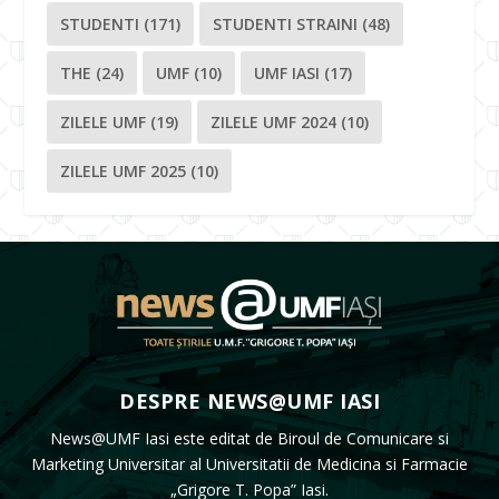
STUDENTI
(171)
STUDENTI STRAINI
(48)
THE
(24)
UMF
(10)
UMF IASI
(17)
ZILELE UMF
(19)
ZILELE UMF 2024
(10)
ZILELE UMF 2025
(10)
DESPRE NEWS@UMF IASI
News@UMF Iasi este editat de Biroul de Comunicare si
Marketing Universitar al Universitatii de Medicina si Farmacie
„Grigore T. Popa” Iasi.