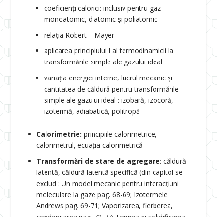
coeficienți calorici: inclusiv pentru gaz
monoatomic, diatomic și poliatomic
relația Robert – Mayer
aplicarea principiului I al termodinamicii la
transformările simple ale gazului ideal
variația energiei interne, lucrul mecanic și
cantitatea de căldură pentru transformările
simple ale gazului ideal : izobară, izocoră,
izotermă, adiabatică, politropă
Calorimetrie:
principiile calorimetrice,
calorimetrul, ecuația calorimetrică
Transformări de stare de agregare
: căldură
latentă, căldură latentă specifică (din capitol se
exclud : Un model mecanic pentru interacțiuni
moleculare la gaze pag. 68-69; Izotermele
Andrews pag. 69-71; Vaporizarea, fierberea,
condensarea pag. 72-77; Topirea și solidificarea