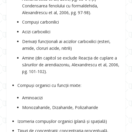
Condensarea fenolului cu formaldehida,
Alexandrescu et al, 2006, pg. 97-98).
Compuși carbonilici
Acizi carboxilici
Derivați funcționali ai acizilor carboxilici (esteri,
amide, cloruri acide, nitrili)
Amine (din capitol se exclude Reacția de cuplare a
sărurilor de arendiazoniu, Alexandrescu et al, 2006,
pg. 101-102).
Compuși organici cu funcții mixte:
Aminoacizi
Monozaharide, Dizaharide, Polizaharide
Izomeria compușilor organici (plană și spațială)
Tipuri de concentrații: concentrația procentuală,