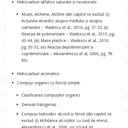
Hidrocarburi alifatice saturate și nesaturate:
Alcani, Alchene, Alchine (din capitol se exclud: (i)
Acțiunea alcanilor asupra mediului și asupra
oamenilor – Vladescu et al., 2010, pg. 31-32; (ii)
Reacția de polimerizare – Vladescu et al., 2010, pg.
43-44, (iii) Mase plastice – Vladescu et al., 2010,
pg. 50-52; (iv) Reacția depolimerizare și
copolimerizare – Alexandrescu et al, 2006, pg. 78-
80).
Hidrocarburi aromatice
Compuși organici cu funcții simple:
Clasificarea compușilor organici
Derivați halogenați
Compuși hidroxilici: alcooli și fenoli (din capitol se
exclud: (i) Alchilarea alcoolilor cu oxid de etenă,
Alexandrescu et al., 2006, pg. 63-64; (ii)