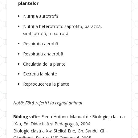
plantelor
Nutriția autotrofă
Nutriția heterotrofă: saprofită, parazită,
simbiotrofă, mixotrofă
Respirația aerobă
Respirația anaerobă
Circulația de la plante
Excreția la plante
Reproducerea la plante
Notă: Fără referiri la regnul animal
Bibliografie:
Elena Huțanu. Manual de Biologie, clasa a
IX-a, Ed. Didactică și Pedagogică, 2004.
Biologie clasa a X-a Stelică Ene, Gh. Sandu, Gh.
Gămăneci, Editura LVS Crepuscul, 2005.