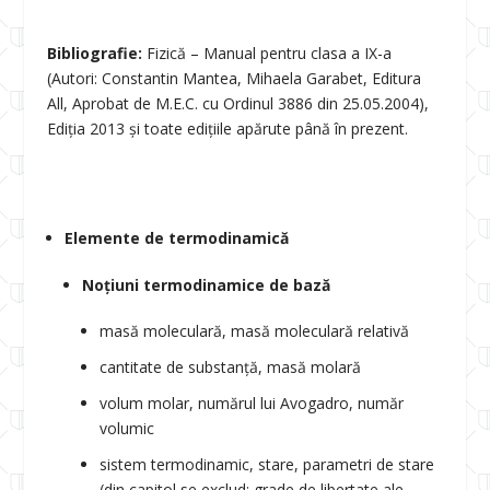
Bibliografie:
Fizică – Manual pentru clasa a IX-a
(Autori: Constantin Mantea, Mihaela Garabet, Editura
All, Aprobat de M.E.C. cu Ordinul 3886 din 25.05.2004),
Ediția 2013 și toate edițiile apărute până în prezent.
Elemente de termodinamică
Noțiuni termodinamice de bază
masă moleculară, masă moleculară relativă
cantitate de substanță, masă molară
volum molar, numărul lui Avogadro, număr
volumic
sistem termodinamic, stare, parametri de stare
(din capitol se exclud: grade de libertate ale