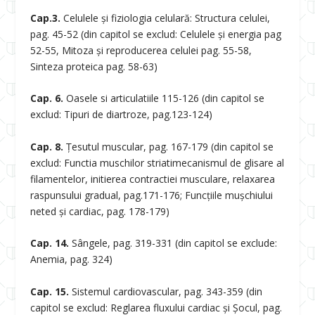
Cap.3.
Celulele şi fiziologia celulară: Structura celulei,
pag. 45-52 (din capitol se exclud: Celulele și energia pag
52-55, Mitoza și reproducerea celulei pag. 55-58,
Sinteza proteica pag. 58-63)
Cap. 6.
Oasele si articulatiile 115-126 (din capitol se
exclud: Tipuri de diartroze, pag.123-124)
Cap. 8.
Ţesutul muscular, pag. 167-179 (din capitol se
exclud: Functia muschilor striatimecanismul de glisare al
filamentelor, initierea contractiei musculare, relaxarea
raspunsului gradual, pag.171-176; Funcțiile mușchiului
neted și cardiac, pag. 178-179)
Cap. 14.
Sângele, pag. 319-331 (din capitol se exclude:
Anemia, pag. 324)
Cap. 15.
Sistemul cardiovascular, pag. 343-359 (din
capitol se exclud: Reglarea fluxului cardiac şi Şocul, pag.