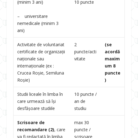
10 puncte
(minim 3 ani)
– universitare
nemedicale (minim 3
ani)
Activitate de voluntariat
2
(se
certificate de organizaţii
puncte/acti
acord
ă
naţionale sau
vitate
maxim
internaţionale (ex :
um 8
Crucea Roșie, Semiluna
puncte
Roșie)
)
Studii liceale în limba în
10 puncte /
care urmează să își
an de
desfășoare studiile
studiu
Scrisoare de
max 30
recomandare (2)
, care
puncte /
va fi redactată în limba
scrisoare