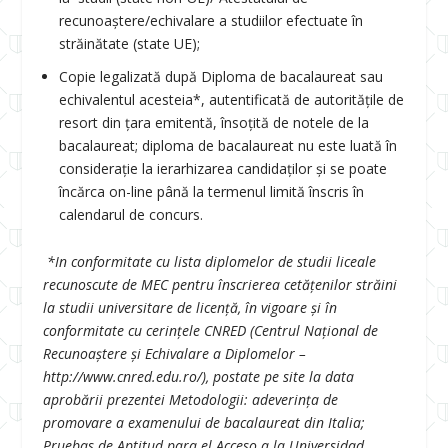
recunoaştere/echivalare a studiilor efectuate în
străinătate (state UE);
Copie legalizată după Diploma de bacalaureat sau
echivalentul acesteia*, autentificată de autoritățile de
resort din țara emitentă, însoțită de notele de la
bacalaureat; diploma de bacalaureat nu este luată în
consideraţie la ierarhizarea candidaţilor și se poate
încărca on-line până la termenul limită înscris în
calendarul de concurs.
*In conformitate cu lista diplomelor de studii liceale
recunoscute de MEC pentru înscrierea cetățenilor străini
la studii universitare de licență, în vigoare și în
conformitate cu cerințele CNRED (Centrul Naţional de
Recunoaștere și Echivalare a Diplomelor –
http://www.cnred.edu.ro/), postate pe site la data
aprobării prezentei Metodologii: adeverinţa de
promovare a examenului de bacalaureat din Italia;
Pruebas de Aptitud para el Acceso a la Universidad,