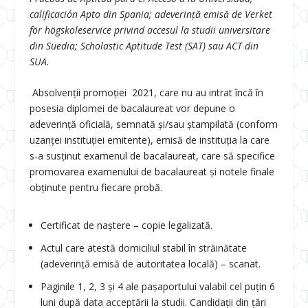
calificación Apto din Spania; adeverință emisă de Verket
för högskoleservice privind accesul la studii universitare
din Suedia; Scholastic Aptitude Test (SAT) sau ACT din
SUA.
Absolvenții promoției 2021, care nu au intrat încă în
posesia diplomei de bacalaureat vor depune o
adeverință oficială, semnată și/sau ștampilată (conform
uzanței instituției emitente), emisă de instituția la care
s-a susținut examenul de bacalaureat, care să specifice
promovarea examenului de bacalaureat și notele finale
obținute pentru fiecare probă.
Certificat de naştere – copie legalizată.
Actul care atestă domiciliul stabil în străinătate
(adeverință emisă de autoritatea locală) – scanat.
Paginile 1, 2, 3 și 4 ale paşaportului valabil cel puţin 6
luni după data acceptării la studii. Candidații din țări