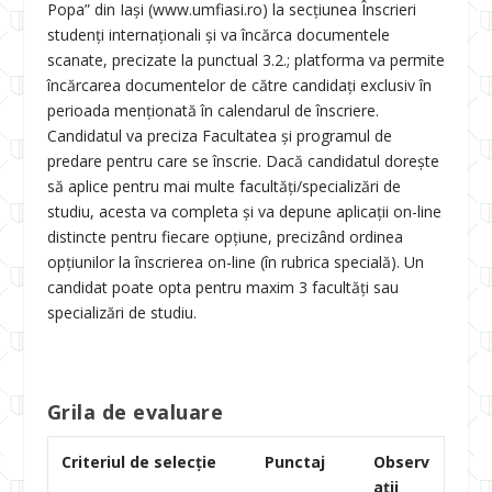
Popa” din Iaşi (www.umfiasi.ro) la secţiunea Înscrieri
studenți internaţionali și va încărca documentele
scanate, precizate la punctual 3.2.; platforma va permite
încărcarea documentelor de către candidați exclusiv în
perioada menționată în calendarul de înscriere.
Candidatul va preciza Facultatea și programul de
predare pentru care se înscrie. Dacă candidatul dorește
să aplice pentru mai multe facultăți/specializări de
studiu, acesta va completa și va depune aplicații on-line
distincte pentru fiecare opțiune, precizând ordinea
opțiunilor la înscrierea on-line (în rubrica specială). Un
candidat poate opta pentru maxim 3 facultăți sau
specializări de studiu.
Grila de evaluare
Criteriul de selecție
P
un
ct
aj
Observ
ații