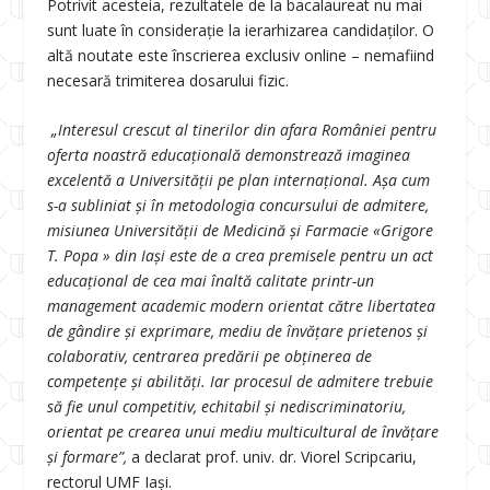
Potrivit acesteia, rezultatele de la bacalaureat nu mai
sunt luate în consideraţie la ierarhizarea candidaţilor. O
altă noutate este înscrierea exclusiv online – nemafiind
necesară trimiterea dosarului fizic.
„Interesul crescut al tinerilor din afara României pentru
oferta noastră educațională demonstrează imaginea
excelentă a Universității pe plan internațional. Așa cum
s-a subliniat și în metodologia concursului de admitere,
misiunea Universităţii de Medicină și Farmacie «Grigore
T. Popa
» din Iași este de a crea premisele pentru un act
educaţional de cea mai înaltă calitate printr-un
management academic modern orientat către libertatea
de gândire și exprimare, mediu de învăţare prietenos și
colaborativ, centrarea predării pe obţinerea de
competenţe și abilităţi. Iar procesul de admitere trebuie
să fie unul competitiv, echitabil și nediscriminatoriu,
orientat pe crearea unui mediu multicultural de învăţare
și formare”,
a declarat prof. univ. dr. Viorel Scripcariu,
rectorul UMF Iași.