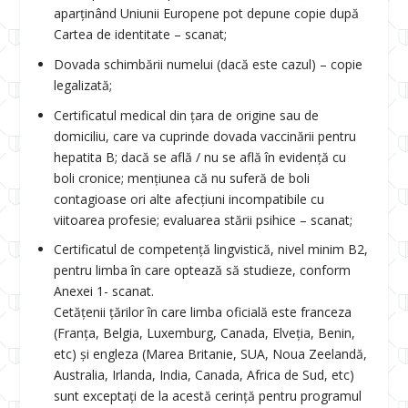
aparținând Uniunii Europene pot depune copie după
Cartea de identitate – scanat;
Dovada schimbării numelui (dacă este cazul) – copie
legalizată;
Certificatul medical din țara de origine sau de
domiciliu, care va cuprinde dovada vaccinării pentru
hepatita B; dacă se află / nu se află în evidenţă cu
boli cronice; menţiunea că nu suferă de boli
contagioase ori alte afecțiuni incompatibile cu
viitoarea profesie; evaluarea stării psihice – scanat;
Certificatul de competenţă lingvistică, nivel minim B2,
pentru limba în care optează să studieze, conform
Anexei 1- scanat.
Cetăţenii țărilor în care limba oficială este franceza
(Franţa, Belgia, Luxemburg, Canada, Elveția, Benin,
etc) și engleza (Marea Britanie, SUA, Noua Zeelandă,
Australia, Irlanda, India, Canada, Africa de Sud, etc)
sunt exceptaţi de la acestă cerinţă pentru programul