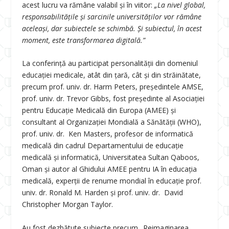
acest lucru va rămâne valabil și în viitor:
„La nivel global,
responsabilitățile și sarcinile universităților vor rămâne
aceleași, dar subiectele se schimbă. Și subiectul, în acest
moment, este transformarea digitală.”
La conferință au participat personalității din domeniul
educației medicale, atât din țară, cât și din străinătate,
precum prof. univ. dr. Harm Peters, președintele AMSE,
prof. univ. dr. Trevor Gibbs, fost președinte al Asociației
pentru Educație Medicală din Europa (AMEE) și
consultant al Organizației Mondială a Sănătății (WHO),
prof. univ. dr. Ken Masters, profesor de informatică
medicală din cadrul Departamentului de educație
medicală și informatică, Universitatea Sultan Qaboos,
Oman și autor al Ghidului AMEE pentru IA în educația
medicală, experții de renume mondial în educație prof.
univ. dr. Ronald M. Harden și prof. univ. dr. David
Christopher Morgan Taylor.
Au fost dezbătute subiecte precum „Reimaginarea