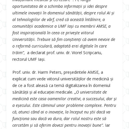
oportunitatea de a schimba informații și idei despre
ultimele inovații în domeniul sănătății, despre rolul AI și
al tehnologiilor de vârf, cred că această întâlnire, a
comunității academice a UMF Iași cu membrii AMSE, a
fost inspirațională în ceea ce privește viitorul
Universității. Trebuie să fim conștienți că avem nevoie de
o reformă curriculară, adaptată erei digitale în care
trăim”,
a declarat prof. univ. dr. Viorel Scripcariu,
rectorul UMF Iași.
Prof. univ. dr. Harm Peters, președintele AMSE, a
explicat cum vede viitorul universităților de medicină și
de ce a fost aleasă ca temă digitalizarea în domeniul
sănătății și al educației medicale. „
O universitate de
medicină este casa oamenilor creativi, a succesului, dar și
a eșecului. Este căminul unor probleme complexe. Pentru
că, atunci când ai o inovație, la început nu știi dacă va
funcționa sau dacă va dura, dar rolul nostru este să
cercetăm și să oferim dovezi pentru inovații bune”.
Iar