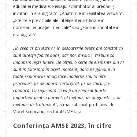
educației medicale: Peisajul schimbător al predării și
învățării în era digitală”, „Anatomie în realitatea virtuală”,
„Efectele previzibile ale inteligenței artificiale în
domeniul educației medicale” sau „Etica în sănătate în
era digitală”.
„În ceea ce privește AI, în dezbaterile avute am constat că
sunt direcții foarte bune, dar noi, medicii, trebuie să
impunem niște limite. De altfel, o serie de elemente din AI
sunt în folosință în acest moment, dacă ne gândim la
toate explorările imagistice moderne sau la alte
proceduri, fie de abord chirurgical, fie de chirurgie
robotică. Cu siguranță că va fi un element foarte
important pentru pacient, al metodei de diagnostic și al
metodei de tratament”
, a mai subliniat prof. univ. dr.
Viorel Scripcariu, rectorul UMF Iași.
Conferința AMSE 2023, în cifre