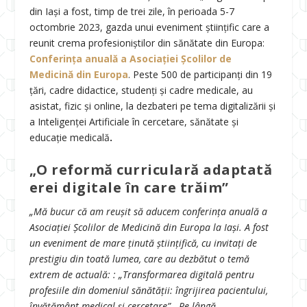
din Iași a fost, timp de trei zile, în perioada 5-7
octombrie 2023, gazda unui eveniment științific care a
reunit crema profesioniștilor din sănătate din Europa:
Conferința anuală a Asociației Școlilor de
Medicină din Europa
. Peste 500 de participanți din 19
țări, cadre didactice, studenți și cadre medicale, au
asistat, fizic și online, la dezbateri pe tema digitalizării și
a Inteligenței Artificiale în cercetare, sănătate și
educație medicală
.
„O reformă curriculară adaptată
erei digitale în care trăim”
„Mă bucur că am reușit să aducem conferința anuală a
Asociației Școlilor de Medicină din Europa la Iași. A fost
un eveniment de mare ținută științifică, cu invitați de
prestigiu din toată lumea, care au dezbătut o temă
extrem de actuală: : „Transformarea digitală pentru
profesiile din domeniul sănătății: îngrijirea pacientului,
învățământ medical și cercetare” . Pe lângă