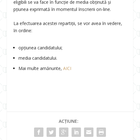
eligibili se va face ȋn funcţie de media obţinută şi
pţiunea exprimată ȋn momentul ȋnscrierii on-line.
La efectuarea acestei repartiţii, se vor avea ȋn vedere,
ȋn ordine:
opţiunea candidatului;
media candidatului.
Mai multe amănunte,
AICI
ACȚIUNE: