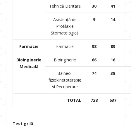
Tehnică Dentară
30
41
Asistență de
9
14
Profilaxie
Stomatologică
Farmacie
Farmacie
98
89
Bioinginerie
Bioinginerie
66
16
Medicală
Balneo-
74
38
fiziokinetoterapie
și Recuperare
TOTAL
728
637
Test grilă