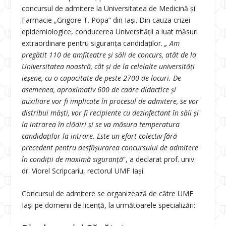
concursul de admitere la Universitatea de Medicină și
Farmacie „Grigore T. Popa” din Iași. Din cauza crizei
epidemiologice, conducerea Universității a luat măsuri
extraordinare pentru siguranța candidaților.
„ Am
pregătit 110 de amfiteatre și săli de concurs, atât de la
Universitatea noastră, cât și de la celelalte universități
ieșene, cu o capacitate de peste 2700 de locuri. De
asemenea, aproximativ 600 de cadre didactice și
auxiliare vor fi implicate în procesul de admitere, se vor
distribui măști, vor fi recipiente cu dezinfectant în săli și
la intrarea în clădiri și se va măsura temperatura
candidaților la intrare. Este un efort colectiv fără
precedent pentru desfășurarea concursului de admitere
în condiții de maximă siguranță
”, a declarat prof. univ.
dr. Viorel Scripcariu, rectorul UMF Iași.
Concursul de admitere se organizează de către UMF
Iași pe domenii de licență, la următoarele specializări: