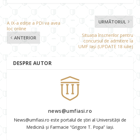
URMĂTORUL
A IX-a ediție a PDI va avea
loc online
Situația înscrierilor pentru
ANTERIOR
concursul de admitere la
UMF Iași (UPDATE 18 iulie)
DESPRE AUTOR
news@umfiasi.ro
News@umfiasi.ro este portalul de știri al Universității de
Medicină și Farmacie “Grigore T. Popa” Iași.