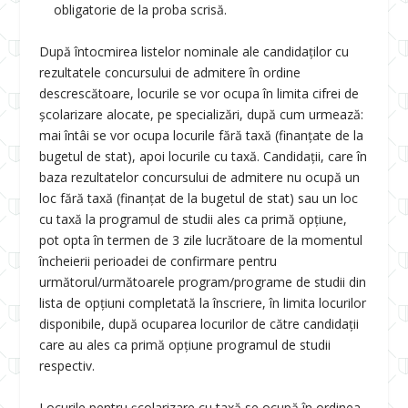
obligatorie de la proba scrisă.
După întocmirea listelor nominale ale candidaților cu
rezultatele concursului de admitere în ordine
descrescătoare, locurile se vor ocupa în limita cifrei de
școlarizare alocate, pe specializări, după cum urmează:
mai întâi se vor ocupa locurile fără taxă (finanțate de la
bugetul de stat), apoi locurile cu taxă. Candidații, care în
baza rezultatelor concursului de admitere nu ocupă un
loc fără taxă (finanțat de la bugetul de stat) sau un loc
cu taxă la programul de studii ales ca primă opțiune,
pot opta în termen de 3 zile lucrătoare de la momentul
încheierii perioadei de confirmare pentru
următorul/următoarele program/programe de studii din
lista de opțiuni completată la înscriere, în limita locurilor
disponibile, după ocuparea locurilor de către candidații
care au ales ca primă opţiune programul de studii
respectiv.
Locurile pentru școlarizare cu taxă se ocupă în ordinea