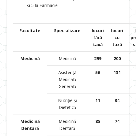
și 5 la Farmacie
Facultate
Specializare
locuri
locuri
fără
cu
pr
taxă
taxă
s
Medicină
Medicină
299
200
Asistență
56
131
Medicală
Generală
Nutriție și
11
34
Dietetică
Medicină
Medicină
85
74
Dentară
Dentară