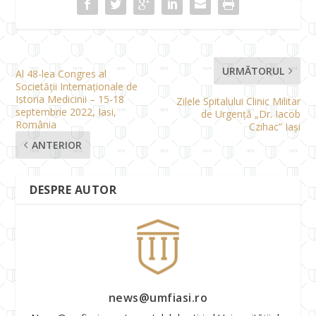
URMĂTORUL
Al 48-lea Congres al
Societății Internaționale de
Istoria Medicinii – 15-18
Zilele Spitalului Clinic Militar
septembrie 2022, Iasi,
de Urgență „Dr. Iacob
România
Czihac” Iași
ANTERIOR
DESPRE AUTOR
news@umfiasi.ro