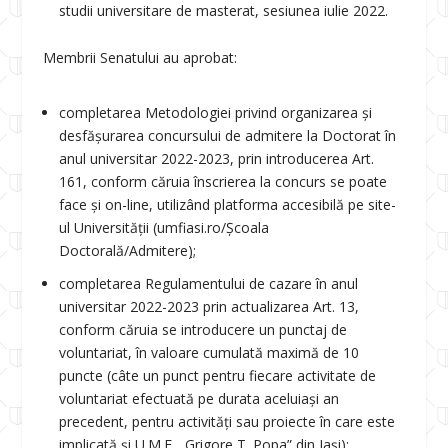
studii universitare de masterat, sesiunea iulie 2022.
Membrii Senatului au aprobat:
completarea Metodologiei privind organizarea și
desfășurarea concursului de admitere la Doctorat în
anul universitar 2022-2023, prin introducerea Art.
16
1
, conform căruia înscrierea la concurs se poate
face și on-line, utilizând platforma accesibilă pe site-
ul Universității (umfiasi.ro/Școala
Doctorală/Admitere
);
completarea Regulamentului de cazare în anul
universitar 2022-2023 prin actualizarea Art. 13,
conform căruia se introducere un punctaj de
voluntariat, în valoare cumulată maximă de 10
puncte (câte un punct pentru fiecare activitate de
voluntariat efectuată pe durata aceluiași an
precedent, pentru activități sau proiecte în care este
implicată și U.M.F. „Grigore T. Popa” din Iaşi);