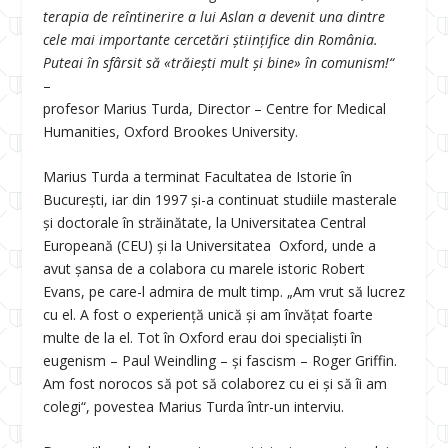
terapia de reîntinerire a lui Aslan a devenit una dintre
cele mai importante cercetări ştiinţifice din România.
Puteai în sfârsit să «trăiești mult şi bine» în comunism!“
–
profesor Marius Turda, Director – Centre for Medical
Humanities, Oxford Brookes University.
Marius Turda a terminat Facultatea de Istorie în
București, iar din 1997 și-a continuat studiile masterale
și doctorale în străinătate, la Universitatea Central
Europeană (CEU) și la Universitatea Oxford, unde a
avut șansa de a colabora cu marele istoric Robert
Evans, pe care-l admira de mult timp. „Am vrut să lucrez
cu el. A fost o experienţă unică şi am învăţat foarte
multe de la el. Tot în Oxford erau doi specialişti în
eugenism – Paul Weindling – şi fascism – Roger Griffin.
Am fost norocos să pot să colaborez cu ei şi să îi am
colegi“, povestea Marius Turda într-un interviu.