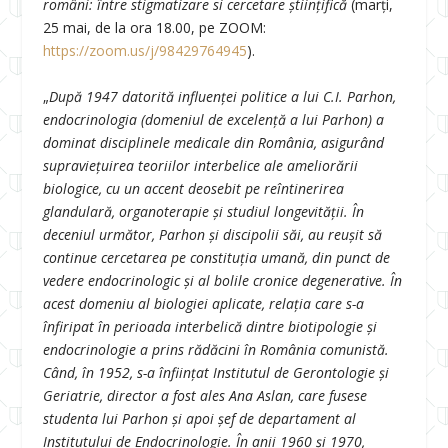
români: între stigmatizare si cercetare științifică
(marți,
25 mai, de la ora 18.00, pe ZOOM:
https://zoom.us/j/98429764945
).
„
După 1947 datorită influenţei politice a lui C.I. Parhon,
endocrinologia (domeniul de excelenţă a lui Parhon) a
dominat disciplinele medicale din România, asigurând
supravieţuirea teoriilor interbelice ale ameliorării
biologice, cu un accent deosebit pe reîntinerirea
glandulară, organoterapie şi studiul longevităţii. În
deceniul următor, Parhon şi discipolii săi, au reuşit să
continue cercetarea pe constituţia umană, din punct de
vedere endocrinologic şi al bolile cronice degenerative. În
acest domeniu al biologiei aplicate, relaţia care s-a
înfiripat în perioada interbelică dintre biotipologie şi
endocrinologie a prins rădăcini în România comunistă.
Când, în 1952, s-a înfiinţat Institutul de Gerontologie şi
Geriatrie, director a fost ales Ana Aslan, care fusese
studenta lui Parhon şi apoi şef de departament al
Institutului de Endocrinologie. În anii 1960 şi 1970,