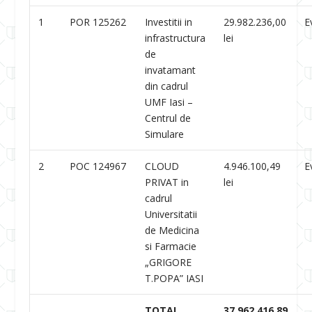
1
POR 125262
Investitii in
29.982.236,00
E
infrastructura
lei
de
invatamant
din cadrul
UMF Iasi –
Centrul de
Simulare
2
POC 124967
CLOUD
4.946.100,49
E
PRIVAT in
lei
cadrul
Universitatii
de Medicina
si Farmacie
„GRIGORE
T.POPA” IASI
TOTAL
37.962.416,89