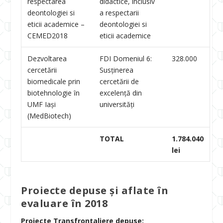
respectarea
didactice, inclusiv
deontologiei si
a respectarii
eticii academice –
deontologiei si
CEMED2018
eticii academice
Dezvoltarea
FDI Domeniul 6:
328.000
cercetării
Susținerea
biomedicale prin
cercetării de
biotehnologie ȋn
excelență din
UMF Iași
universități
(MedBiotech)
TOTAL
1.784.040
lei
Proiecte depuse şi aflate în
evaluare în 2018
Proiecte Transfrontaliere depuse: