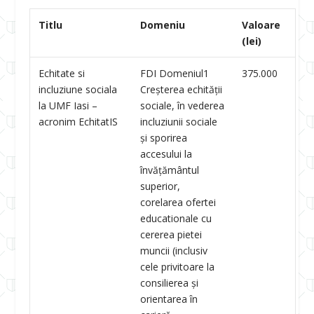
Titlu
Domeniu
Valoare
(lei)
Echitate si
FDI Domeniul1
375.000
incluziune sociala
Creşterea echităţii
la UMF Iasi –
sociale, în vederea
acronim EchitatIS
incluziunii sociale
și sporirea
accesului la
învățământul
superior,
corelarea ofertei
educationale cu
cererea pietei
muncii (inclusiv
cele privitoare la
consilierea și
orientarea în