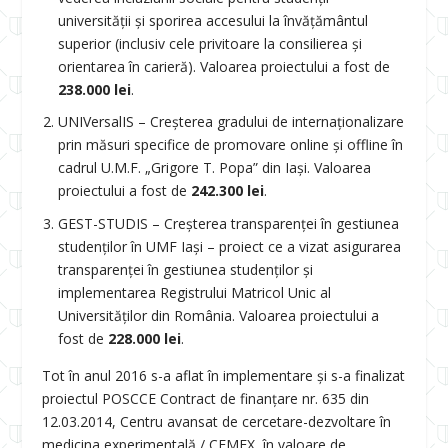
universității și sporirea accesului la învățământul
superior (inclusiv cele privitoare la consilierea și
orientarea în carieră). Valoarea proiectului a fost de
238.000 lei
.
UNIVersalIS – Creșterea gradului de internaționalizare
prin măsuri specifice de promovare online și offline în
cadrul U.M.F. „Grigore T. Popa” din Iași. Valoarea
proiectului a fost de
242.300 lei
.
GEST-STUDIS – Creșterea transparenței în gestiunea
studenților în UMF Iași – proiect ce a vizat asigurarea
transparenței în gestiunea studenților și
implementarea Registrului Matricol Unic al
Universităților din România. Valoarea proiectului a
fost de
228.000 lei
.
Tot în anul 2016 s-a aflat în implementare și s-a finalizat
proiectul POSCCE Contract de finanțare nr. 635 din
12.03.2014, Centru avansat de cercetare-dezvoltare în
medicina experimentală / CEMEX, în valoare de