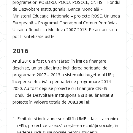
programelor: POSDRU, POCU, POSCCE, CNFIS – Fondul
de Dezvoltare Instituțională, Banca Mondială –
Ministerul Educației Naționale – proiecte ROSE, Uniunea
Europeană – Programul Operațional Comun România-
Ucraina-Republica Moldova 2007-2013. Pe ani acestea
pot fi sintetizate astfel:
2016
Anul 2016 a fost un an “sărac” în linii de finanţare
deschise, un an aflat între închiderea perioadei de
programare 2007 – 2013 a sistemului bugetar al UE şi
începerea efectivă a perioadei de programare 2014 –
2020. Au fost depuse proiecte cu finanţare CNFIS –
Fondul de Dezvoltare Instituțională şi s-au finanţat
3
proiecte în valoare totală de
708.300 lei
:
Echitate și incluziune socială în UMF – Iasi – acronim
(EIS), proiect ce vizează creşterea echităţii sociale, în
vederea incluziunii sociale pentru studenții