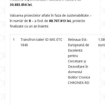
30.883.856 lei
.
Valoarea proiectelor aflate în faza de sustenabilitate –
în număr de
8
– a fost de
88.707.813 lei
, proiecte
finalizate cu un an înainte.
1
Transfron-talier ID MIS ETC
Reteaua Est-
1.58
1840
Europeană de
eur
Excelentă
pentru
Cercetare şi
Dezvoltare în
domeniul
Bolilor Cronice
CHRONEX-RD