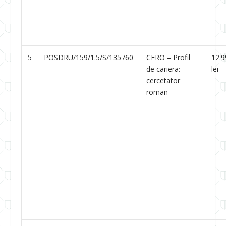
5
POSDRU/159/1.5/S/135760
CERO – Profil
12.9
de cariera:
lei
cercetator
roman