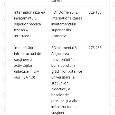
carieră
Internationalizarea
FDI Domeniul 2:
329.100
invatamintului
Internationalizarea
superior medical
invatamantului
iesean –
superior din
InterMedIS
Romania
Îmbunătățirea
FDI domeniul 3:
275.238
infrastructurii de
Asigurarea
susținere a
funcționării în
activităților
bune condiții a
didactice în UMF
grădinilor botanice
Iași. (ISA 1.0)
universitare, a
stațiunilor
didactice, a
bazelor de
practică și a altor
infrastructuri de
susținere a