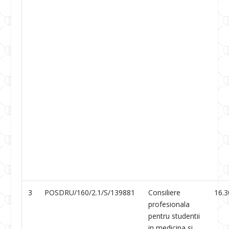
3
POSDRU/160/2.1/S/139881
Consiliere
16.3
profesionala
pentru studentii
in medicina si