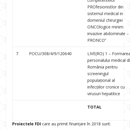
competentelor
PROfesionistlor din
sistemul medical in
domeniul chirurgiei
ONCOlogice minim
invazive abdominale –
PRONCO”
7
POCU/308/4/9/120640
LIVE(RO) 1 – Formare
personalului medical d
România pentru
screeningul
populațional al
infecțiilor cronice cu
virusuri hepatitice
TOTAL
Proiectele FDI
care au primit finanţare în 2018 sunt: