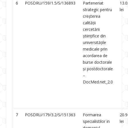
6
POSDRU/159/1.5/S/136893
Parteneriat
13.0
strategic pentru
lei
creșterea
calității
cercetării
științifice din
universitățile
medicale prin
acordarea de
burse doctorale
și postdoctorale
–
DocMed.net_2.0
7
POSDRU/179/3.2/S/151363
Formarea
20.9
specialistilor in
lei
domeniul