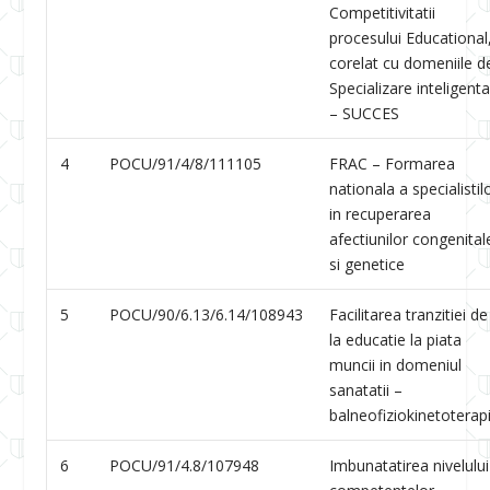
Competitivitatii
procesului Educational
corelat cu domeniile d
Specializare inteligent
– SUCCES
4
POCU/91/4/8/111105
FRAC – Formarea
nationala a specialistil
in recuperarea
afectiunilor congenital
si genetice
5
POCU/90/6.13/6.14/108943
Facilitarea tranzitiei de
la educatie la piata
muncii in domeniul
sanatatii –
balneofiziokinetoterap
6
POCU/91/4.8/107948
Imbunatatirea nivelului