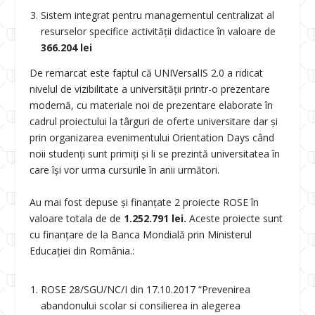
Sistem integrat pentru managementul centralizat al
resurselor specifice activităţii didactice în valoare de
366.204 lei
De remarcat este faptul că UNIVersalIS 2.0 a ridicat
nivelul de vizibilitate a universităţii printr-o prezentare
modernă, cu materiale noi de prezentare elaborate în
cadrul proiectului la târguri de oferte universitare dar şi
prin organizarea evenimentului Orientation Days când
noii studenţi sunt primiţi şi li se prezintă universitatea în
care îşi vor urma cursurile în anii următori.
Au mai fost depuse şi finanţate 2 proiecte ROSE în
valoare totala de de
1.252.791 lei.
Aceste proiecte sunt
cu finanţare de la Banca Mondială prin Ministerul
Educației din România.:
ROSE 28/SGU/NC/I din 17.10.2017 “Prevenirea
abandonului scolar si consilierea in alegerea