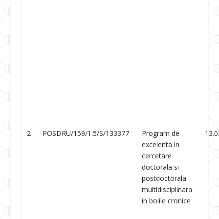
2
POSDRU/159/1.5/S/133377
Program de
13.0
excelenta in
cercetare
doctorala si
postdoctorala
multidisciplinara
in bolile cronice