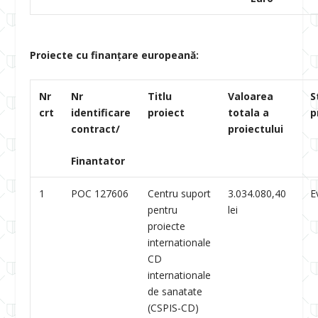
Proiecte cu finanţare europeană:
Nr
Nr
Titlu
Valoarea
S
crt
identificare
proiect
totala a
p
contract/
proiectului
Finantator
1
POC 127606
Centru suport
3.034.080,40
E
pentru
lei
proiecte
internationale
CD
internationale
de sanatate
(CSPIS-CD)