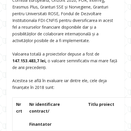
Comisia Europeană, Orizont 2020, POR, Interreg,
Erasmus Plus, Granturi SSE și Norvegiene, Granturi
pentru Universitati ROSE, Fondul de Dezvoltare
Institutionala FDI-CNFIS pentru diversificarea in acest
fel a resurselor financiare disponibile dar şi a
posibilităţilor de colaborare internaţională şi a
activităţilor posibile de a fi implementate.
Valoarea totală a proiectelor depuse a fost de
147.153.483,7 lei,
o valoare semnificativ mai mare faţă
de anii precedenţi.
Acestea se află în evaluare iar dintre ele, cele deja
finanţate în 2018 sunt:
Nr
Nr identificare
Titlu proiect
crt
contract/
Finantator