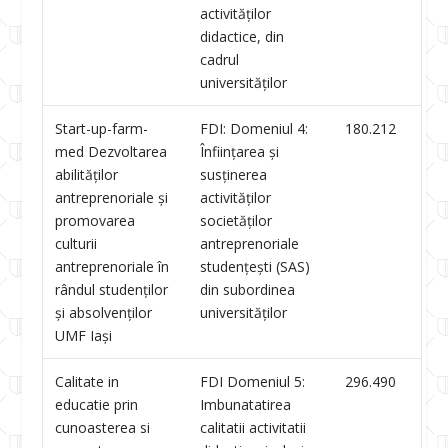
activităților
didactice, din
cadrul
universităților
Start-up-farm-
FDI: Domeniul 4:
180.212
med Dezvoltarea
Înființarea și
abilităților
susținerea
antreprenoriale și
activităților
promovarea
societăților
culturii
antreprenoriale
antreprenoriale în
studențești (SAS)
rândul studenților
din subordinea
și absolvenților
universităților
UMF Iași
Calitate in
FDI Domeniul 5:
296.490
educatie prin
Imbunatatirea
cunoasterea si
calitatii activitatii