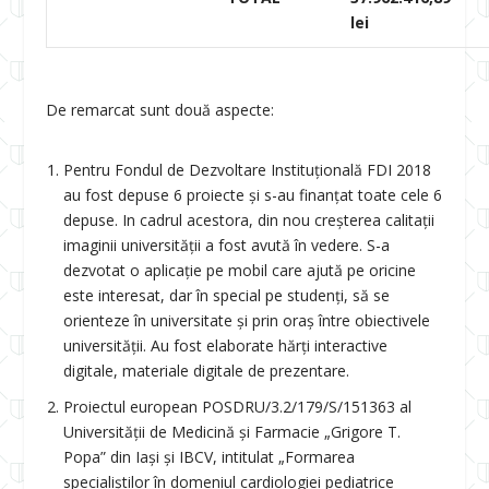
lei
De remarcat sunt două aspecte:
Pentru Fondul de Dezvoltare Instituţională FDI 2018
au fost depuse 6 proiecte şi s-au finanţat toate cele 6
depuse. In cadrul acestora, din nou creşterea calitaţii
imaginii universităţii a fost avută în vedere. S-a
dezvotat o aplicaţie pe mobil care ajută pe oricine
este interesat, dar în special pe studenţi, să se
orienteze în universitate şi prin oraş între obiectivele
universităţii. Au fost elaborate hărţi interactive
digitale, materiale digitale de prezentare.
Proiectul european POSDRU/3.2/179/S/151363 al
Universității de Medicină și Farmacie „Grigore T.
Popa” din Iași și IBCV, intitulat „Formarea
specialiștilor în domeniul cardiologiei pediatrice