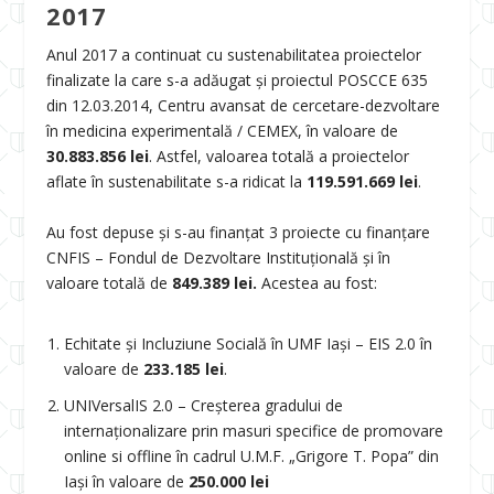
2017
Anul 2017 a continuat cu sustenabilitatea proiectelor
finalizate la care s-a adăugat şi proiectul POSCCE 635
din 12.03.2014, Centru avansat de cercetare-dezvoltare
în medicina experimentală / CEMEX, în valoare de
30.883.856 lei
. Astfel, valoarea totală a proiectelor
aflate în sustenabilitate s-a ridicat la
119.591.669 lei
.
Au fost depuse şi s-au finanţat 3 proiecte cu finanţare
CNFIS – Fondul de Dezvoltare Instituțională şi în
valoare totală de
849.389 lei.
Acestea au fost:
Echitate şi Incluziune Socială în UMF Iaşi – EIS 2.0 în
valoare de
233.185 lei
.
UNIVersalIS 2.0 – Creșterea gradului de
internaționalizare prin masuri specifice de promovare
online si offline în cadrul U.M.F. „Grigore T. Popa” din
Iași în valoare de
250.000 lei