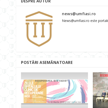
DESPRE AUTOR
news@umfiasi.ro
News@umfiasi.ro este portalul 
POSTĂRI ASEMĂNATOARE