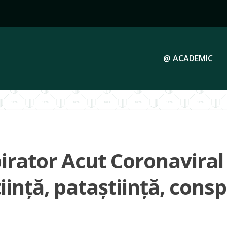
@ ACADEMIC
rator Acut Coronaviral 
inţă, pataştiinţă, conspir