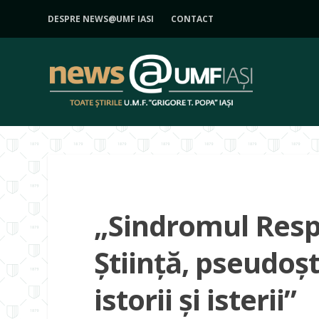
DESPRE NEWS@UMF IASI
CONTACT
„Sindromul Respi
Ştiinţă, pseudoşti
istorii şi isterii”