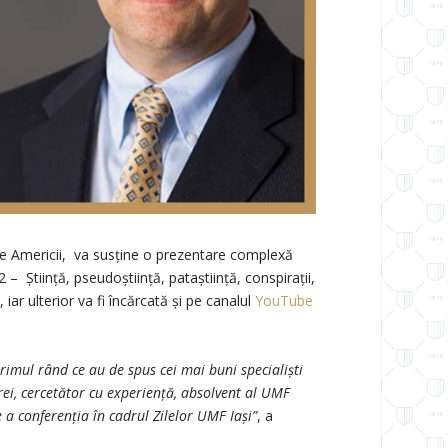
e ale Americii, va susține o prezentare complexă
 Ştiinţă, pseudoştiinţă, pataştiinţă, conspiraţii,
, iar ulterior va fi încărcată și pe canalul
YouTube
primul rând ce au de spus cei mai buni specialiști
etrei, cercetător cu experiență, absolvent al UMF
e a conferenția în cadrul Zilelor UMF Iași”
, a