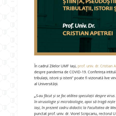
În cadrul Zilelor UMF Iași,
prof. univ. dr. Cristian 
despre pandemia de COVID-19. Conferința intitulat
tribulaţii, istorii şi isterii” poate fi vizionată li
al Universității.
„
S-au făcut și se fac atâtea speculații despre viru
în virusologie și microbiologie, apoi să tragă niște
Iași, în prezent cadru didactic la Facultatea de Me
punctat prof. univ. dr. Viorel Scripcariu, rectorul 