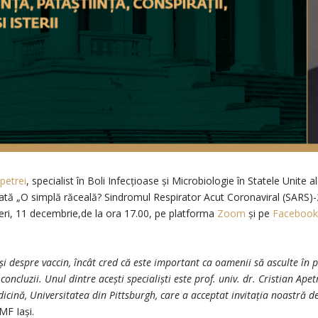
Apetrei
, specialist în Boli Infecțioase și Microbiologie în Statele Unit
ă „O simplă răceală? Sindromul Respirator Acut Coronaviral (SARS)-2 –
ve vineri, 11 decembrie,de la ora 17.00, pe platforma
Zoom
și pe
Facebook
s și despre vaccin, încât cred că este important ca oamenii să asculte în 
 concluzii. Unul dintre acești specialiști este prof. univ. dr. Cristian Ap
dicină, Universitatea din Pittsburgh, care a acceptat invitația noastră d
UMF Iași.