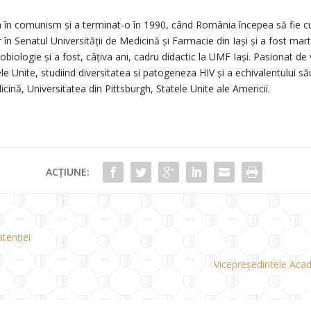
tea în comunism și a terminat-o în 1990, când România începea să fie cup
 în Senatul Universității de Medicină și Farmacie din Iași și a fost marto
biologie și a fost, câțiva ani, cadru didactic la UMF Iași. Pasionat de
le Unite, studiind diversitatea si patogeneza HIV și a echivalentului s
cină, Universitatea din Pittsburgh, Statele Unite ale Americii.
ACȚIUNE:
tenției
Vicepreședintele Aca