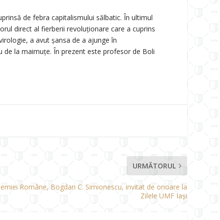
rinsă de febra capitalismului sălbatic. În ultimul
rul direct al fierberii revoluționare care a cuprins
 virologie, a avut șansa de a ajunge în
ău de la maimuțe. În prezent este profesor de Boli
URMĂTORUL
demiei Române, Bogdan C. Simionescu, invitat de onoare la
Zilele UMF Iași