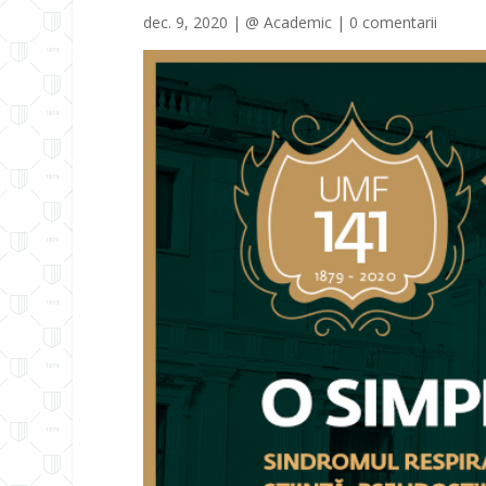
dec. 9, 2020
|
@ Academic
|
0 comentarii