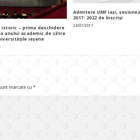
Admitere UMF Iași, sesiunea
2017: 2022 de înscriși
24/07/2017
istoric – prima deschidere
a anului academic de către
iversitățile ieșene
8
 sunt marcate cu
*