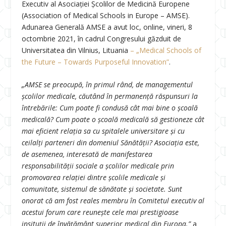
Executiv al Asociaţiei Şcolilor de Medicină Europene
(Association of Medical Schools in Europe – AMSE).
Adunarea Generală AMSE a avut loc, online, vineri, 8
octombrie 2021, în cadrul Congresului găzduit de
Universitatea din Vilnius, Lituania
– „Medical Schools of
the Future – Towards Purposeful Innovation”
.
„AMSE se preocupă, în primul rând, de managementul
școlilor medicale, căutând în permanență răspunsuri la
întrebările: Cum poate fi condusă cât mai bine o școală
medicală? Cum poate o școală medicală să gestioneze cât
mai eficient relația sa cu spitalele universitare și cu
ceilalți parteneri din domeniul Sănătății?
Asociația este,
de asemenea, interesată de manifestarea
responsabilității sociale a școlilor medicale prin
promovarea relației dintre școlile medicale și
comunitate, sistemul de sănătate și societate. Sunt
onorat că am fost reales membru în Comitetul executiv al
acestui forum care reunește cele mai prestigioase
insituții de învățământ superior medical din Europa.”
a