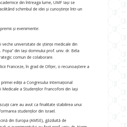
i academice din întreaga lume, UMF Iași se
acilitând schimbul de idei și cunoștințe într-un
 premii și evenimente:
veche universitate de științe medicale din
 Popa” din Iași domnului prof. univ. dr. Béla
strategic comun de colaborare.
licii Franceze, în grad de Ofițer, o recunoaștere a
primei ediții a Congresului Internațional
i Medicale a Studenților Francofoni din Iași
scuții care au avut ca finalitate stabilirea unui
ormarea studenților din Israel.
icină din Europa (AMSE), găzduită de
ali ai evenimentului au fost prof. univ. dr. Harm