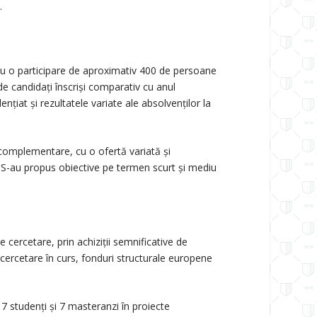
.
 cu o participare de aproximativ 400 de persoane
 de candidați înscriși comparativ cu anul
nțiat și rezultatele variate ale absolvenților la
 complementare, cu o ofertă variată și
%. S-au propus obiective pe termen scurt și mediu
 cercetare, prin achiziții semnificative de
 cercetare în curs, fonduri structurale europene
7 studenți și 7 masteranzi în proiecte