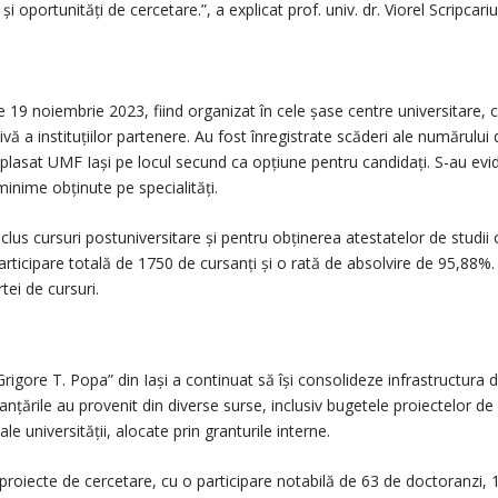
 oportunități de cercetare.”, a explicat prof. univ. dr. Viorel Scripcariu
e 19 noiembrie 2023, fiind organizat în cele şase centre universitare,
tivă a instituțiilor partenere. Au fost înregistrate scăderi ale numărului
 plasat UMF Iași pe locul secund ca opțiune pentru candidați. S-au evide
inime obținute pe specialități.
clus cursuri postuniversitare și pentru obținerea atestatelor de studii
participare totală de 1750 de cursanți și o rată de absolvire de 95,88
tei de cursuri.
igore T. Popa” din Iași a continuat să își consolideze infrastructura de
nțările au provenit din diverse surse, inclusiv bugetele proiectelor de
e universității, alocate prin granturile interne.
roiecte de cercetare, cu o participare notabilă de 63 de doctoranzi, 1