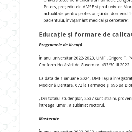
Peters, președintele AMSE și prof univ. dr. Vi
actualitate pentru profesioniștii din domeniul î
pacientului, învățământ medical și cercetare”.
Educație și formare de calita
Programele de licență
În anul universitar 2022-2023, UMF „Grigore T. Pop
Conform Hotărârii de Guvern nr. 433/30.III.2022.
La data de 1 ianuarie 2024, UMF Iași a înregistrat
Medicină Dentară, 672 la Farmacie și 696 șa Bioi
„Din totalul studenților, 2537 sunt străini, proveni
întreaga lume”, a subliniat rectorul.
Masterate
În anul universitar 2022-2023, universitatea a o