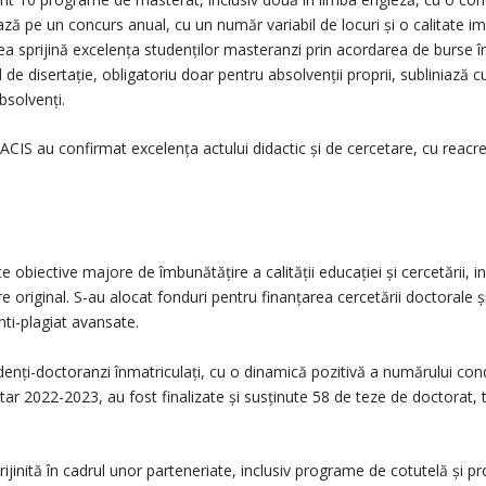
ză pe un concurs anual, cu un număr variabil de locuri și o calitate 
tea sprijină excelența studenților masteranzi prin acordarea de burse î
e disertație, obligatoriu doar pentru absolvenții proprii, subliniază c
bsolvenți.
ARACIS au confirmat excelența actului didactic și de cercetare, cu rea
e obiective majore de îmbunătățire a calității educației și cercetării, 
e original. S-au alocat fonduri pentru finanțarea cercetării doctoral
nti-plagiat avansate.
enți-doctoranzi înmatriculați, cu o dinamică pozitivă a numărului co
rsitar 2022-2023, au fost finalizate și susținute 58 de teze de doctorat, 
rijinită în cadrul unor parteneriate, inclusiv programe de cotutelă și 