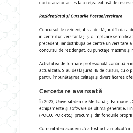
doctoranzilor acces la o rețea extinsă de resurse și
Rezidenţiatul și Cursurile Postuniversitare
Concursul de rezidențiat s-a desfășurat în data d
în centrul universitar Iași și o implicare semnifica
precedent, iar distribuția pe centre universitare a
concursul de rezidențiat, cu punctaje maxime și m
Activitatea de formare profesională continuă a in
actualizată. S-au desfășurat 46 de cursuri, cu o 
pentru îmbunătățirea calității și diversificarea ofer
Cercetare avansată
În 2023, Universitatea de Medicină și Farmacie „Gr
echipamente și software de ultimă generație. Fina
(POCU, POR etc.), precum și din fondurile proprii al
Comunitatea academică a fost activ implicată în p