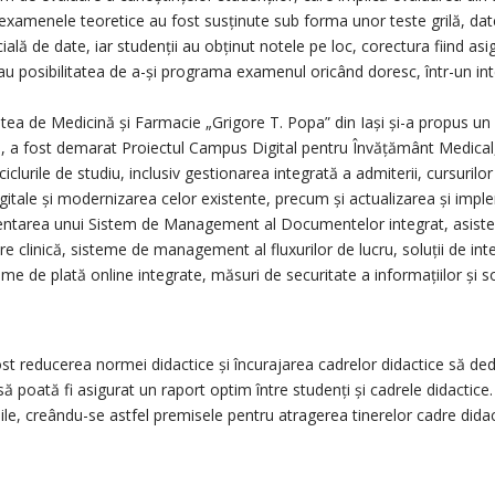
 examenele teoretice au fost susținute sub forma unor teste grilă, date
ală de date, iar studenții au obținut notele pe loc, corectura fiind asi
au posibilitatea de a-și programa examenul oricând doresc, într-un inte
atea de Medicină și Farmacie „Grigore T. Popa” din Iași și-a propus un 
ns, a fost demarat Proiectul Campus Digital pentru Învățământ Medical
lurile de studiu, inclusiv gestionarea integrată a admiterii, cursurilor și
digitale și modernizarea celor existente, precum și actualizarea și i
ntarea unui Sistem de Management al Documentelor integrat, asistenți 
 clinică, sisteme de management al fluxurilor de lucru, soluții de inte
teme de plată online integrate, măsuri de securitate a informațiilor și s
ost reducerea normei didactice și încurajarea cadrelor didactice să ded
să poată fi asigurat un raport optim între studenți și cadrele didactice
ile, creându-se astfel premisele pentru atragerea tinerelor cadre didac