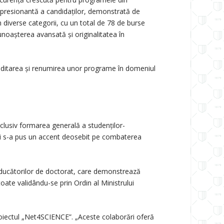
impresionantă a candidaților, demonstrată de
n diverse categorii, cu un total de 78 de burse
unoașterea avansată și originalitatea în
creditarea și renumirea unor programe în domeniul
inclusiv formarea generală a studenților-
e și s-a pus un accent deosebit pe combaterea
nducătorilor de doctorat, care demonstrează
toate validându-se prin Ordin al Ministrului
proiectul „Net4SCIENCE”. „Aceste colaborări oferă