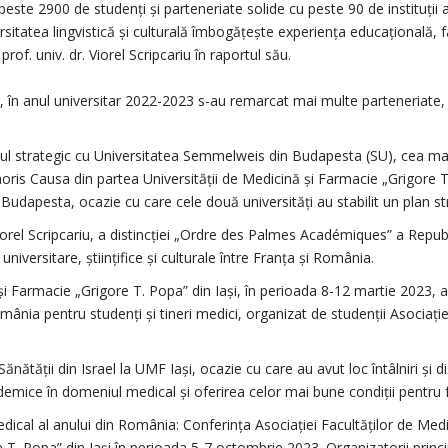
 peste 2900 de studenți și parteneriate solide cu peste 90 de instituți
ersitatea lingvistică și culturală îmbogățește experiența educațională, f
rof. univ. dr. Viorel Scripcariu în raportul său.
re, în anul universitar 2022-2023 s-au remarcat mai multe parteneriate,
ul strategic cu Universitatea Semmelweis din Budapesta (SU), cea mai 
oris Causa din partea Universității de Medicină și Farmacie „Grigore T.
 Budapesta, ocazie cu care cele două universități au stabilit un plan 
Viorel Scripcariu, a distincției „Ordre des Palmes Académiques” a Repub
niversitare, științifice și culturale între Franța şi România.
 Farmacie „Grigore T. Popa” din Iași, în perioada 8-12 martie 2023, a 
nia pentru studenți și tineri medici, organizat de studenții Asociație
Sănătății din Israel la UMF Iași, ocazie cu care au avut loc întâlniri și di
emice în domeniul medical și oferirea celor mai bune condiții pentru f
ical al anului din România: Conferința Asociației Facultăților de Med
T. Popa” din Iași în perioada 5-7 octombrie 2023. Organizatorii princip