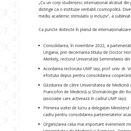
„Cu un corp studențesc internațional alcătuit din
distinge ca o instituție veritabil cosmopolită. Div
mediu academic stimulativ și incluziv”, a subliniat p
Ca puncte distincte în planul de internaționaliza
Consolidarea, în noiembrie 2022, a parteneriat
Ungaria, prin decernarea titlului de Doctor Hon
Merkely, rectorul Universității Semmelweis din
Acordarea rectorului UMF Iași, prof. univ. dr. 
efortului depus pentru consolidarea cooperării u
Găzduirea de către Universitatea de Medicină și
Francofon de Medicină și Stomatologie din Româ
(asociație care activează în cadrul UMF Iași).
Primirea vizitei de lucru a delegației Ministerul 
cadru pentru consolidarea parteneriatelor acad
Organizarea celui mai important eveniment med
Universitatea de Medicină și Farmacie „Grigore 