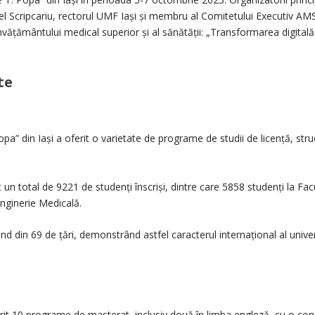
orel Scripcariu, rectorul UMF Iași și membru al Comitetului Executiv 
nvățământului medical superior și al sănătății: „Transformarea digitală 
te
a” din Iași a oferit o varietate de programe de studii de licență, stru
 un total de 9221 de studenți înscriși, dintre care 5858 studenți la Fa
nginerie Medicală.
nd din 69 de țări, demonstrând astfel caracterul internațional al univers
ferit 10 programe de masterat, inclusiv două în limba engleză, cu o c