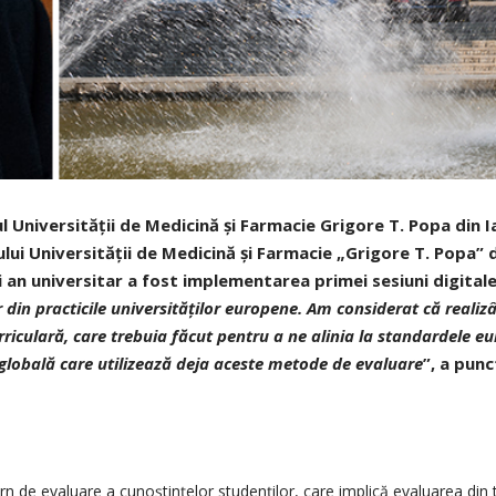
rul Universității de Medicină și Farmacie Grigore T. Popa din I
lui Universității de Medicină și Farmacie „Grigore T. Popa” d
 an universitar a fost implementarea primei sesiuni digitale
r din practicile universităților europene. Am considerat că real
iculară, care trebuia făcut pentru a ne alinia la standardele eu
 globală care utilizează deja aceste metode de evaluare
”, a punc
de evaluare a cunoștințelor studenților, care implică evaluarea din t