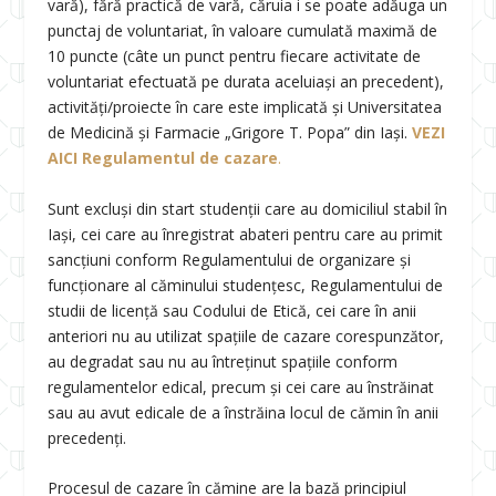
vară), fără practică de vară, căruia i se poate adăuga un
punctaj de voluntariat, în valoare cumulată maximă de
10 puncte (câte un punct pentru fiecare activitate de
voluntariat efectuată pe durata aceluiași an precedent),
activități/proiecte în care este implicată și Universitatea
de Medicină şi Farmacie „Grigore T. Popa” din Iași.
VEZI
AICI Regulamentul de cazare
.
Sunt excluși din start studenții care au domiciliul stabil în
Iași, cei care au înregistrat abateri pentru care au primit
sancţiuni conform Regulamentului de organizare și
funcționare al căminului studențesc, Regulamentului de
studii de licență sau Codului de Etică, cei care în anii
anteriori nu au utilizat spaţiile de cazare corespunzător,
au degradat sau nu au întreţinut spaţiile conform
regulamentelor edical, precum și cei care au înstrăinat
sau au avut edicale de a înstrăina locul de cămin în anii
precedenţi.
Procesul de cazare în cămine are la bază principiul