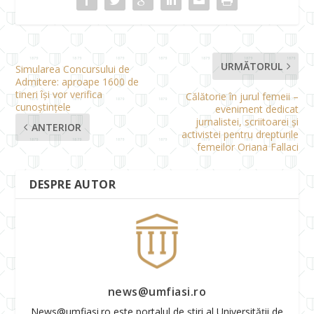
URMĂTORUL
Simularea Concursului de
Admitere: aproape 1600 de
tineri își vor verifica
Călătorie în jurul femeii –
cunoștințele
eveniment dedicat
jurnalistei, scriitoarei și
ANTERIOR
activistei pentru drepturile
femeilor Oriana Fallaci
DESPRE AUTOR
news@umfiasi.ro
News@umfiasi.ro este portalul de știri al Universității de