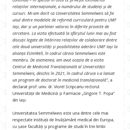
relațiilor internaționale, a numărului de studenți și de
cursuri. Mi-am dorit ca Universitatea Semmelweis să fie
unul dintre modelele de reformă curriculară pentru UMF
Iași, dar și un partener valoros în diferite proiecte de
cercetare. La vizita efectuată la sfârșitul lunii mai au fost
discuții legate de întărirea relațiilor de colaborare dintre
cele două universități și posibilitatea aderării UMF Iași la
alianța EUniWell, în cadrul căreia Semmelweis este
membru. De asemenea, am avut ocazia de a vizita
Centrul de Medicină Translațională al Universității
Semmelweis, deschis în 2021, în cadrul căruia s-a lansat
un program de doctorat în medicină translațională”
, a
declarat prof. univ. dr. Viorel Scripcariu rectorul
Universității de Medicină și Farmacie „Grigore T. Popa”
din Iași.
Universitatea Semmelweis este una dintre cele mai
respectate instituții de învățământ medical din Europa,
cu șase facultăți și programe de studii în trei limbi: