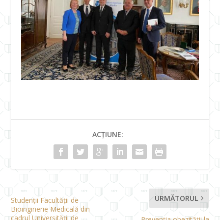
ACȚIUNE:
URMĂTORUL
Studenţii Facultăţii de
Bioinginerie Medicală din
cadrul Universităţii de
„Prevenția obezității la