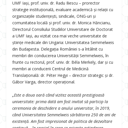
UMF Iași, prof. univ. dr. Radu Iliescu – prorector
strategie instituțională, evaluare academică și relații cu
organizațiile studențești, sindicale, ONG-uri și
comunitatea locală și prof. univ. dr. Monica Hăncianu,
Directorul Consiliului Studiilor Universitare de Doctorat
a UMF Iași, au vizitat cea mai veche universitate de
științe medicale din Ungaria: Universitatea Semmelweis
din Budapesta. Delegația României s-a întâlnit cu
membri din conducerea Universității Semmelweis, în
frunte cu rectorul, prof. univ. dr. Béla Merkely, dar și cu
membri ai conducerii Centrul de Medicină
Translațională: dr. Péter Hegyi – director strategic și dr.
Gábor Varga, director operațional.
„Este a doua oară când vizitez această prestigioasă
universitate: prima dată am fost invitat să particip la
ceremonia de deschidere a anului universitar, în 2019,
când Universitatea Semmelweis sărbătorea 250 de ani de
existență. Am fost impresionat de politica de dezvoltare
continuă – în special în ceea ce privește extinderea