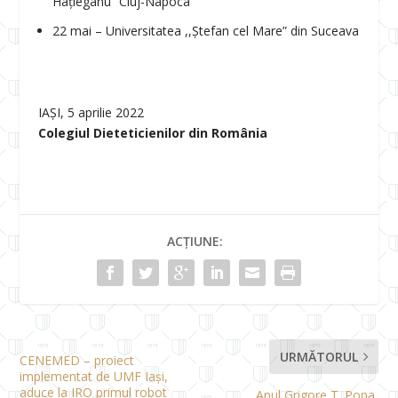
Hațieganu” Cluj-Napoca
22 mai – Universitatea ,,Ștefan cel Mare” din Suceava
IAȘI, 5 aprilie 2022
Colegiul Dieteticienilor din România
ACȚIUNE:
URMĂTORUL
CENEMED – proiect
implementat de UMF Iași,
aduce la IRO primul robot
Anul Grigore T. Popa,