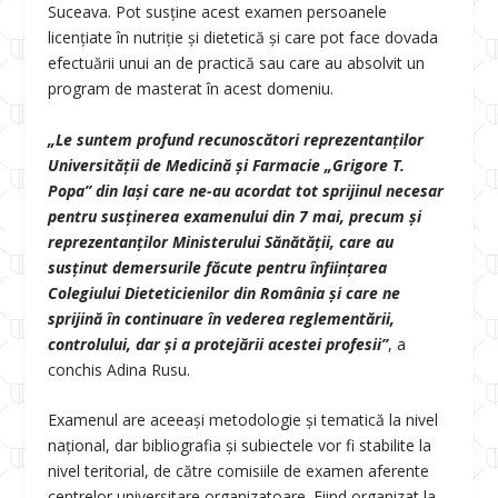
Suceava. Pot susține acest examen persoanele
licențiate în nutriție și dietetică și care pot face dovada
efectuării unui an de practică sau care au absolvit un
program de masterat în acest domeniu.
„Le suntem profund recunoscători reprezentanților
Universității de Medicină și Farmacie „Grigore T.
Popa” din Iași care ne-au acordat tot sprijinul necesar
pentru susținerea examenului din 7 mai, precum și
reprezentanților Ministerului Sănătății, care au
susținut demersurile făcute pentru înființarea
Colegiului Dieteticienilor din România și care ne
sprijină în continuare în vederea reglementării,
controlului, dar și a protejării acestei profesii”
, a
conchis Adina Rusu.
Examenul are aceeași metodologie și tematică la nivel
național, dar bibliografia și subiectele vor fi stabilite la
nivel teritorial, de către comisiile de examen aferente
centrelor universitare organizatoare. Fiind organizat la