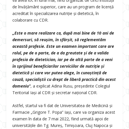
va avea loc în luna mai, fiind organizat de cinci instituții
de învățământ superior, care au un program de licență
acreditat în specializarea nutriție și dietetică, în
colaborare cu CDR.
„Este o mare realizare ca, după mai bine de 10 ani de
demersuri, să reușim, în sfârșit, să reglementăm
această profesie. Este un examen important care are
rolul, pe de o parte, de a da greutate și de a valida
profesia de dietetician, iar pe de altă parte de a veni
în sprijinul beneficiarilor serviciilor de nutriție și
dietetică și care vor putea alege, în cunoștință de
cauză, specialiștii cu drept de liberă practică din acest
domeniu”
, a explicat Adina Rusu, președinte Colegiul
Teritorial Iași al CDR și secretar național CDR.
Astfel, startul va fi dat de Universitatea de Medicină și
Farmacie „Grigore T. Popa” Iași, care va organiza acest
examen în data de 7 mai 2022, fiind urmată apoi de
universitățile din Tg. Mureș, Timișoara, Cluj Napoca și