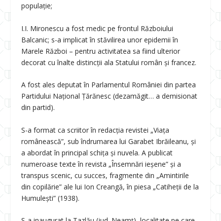
populaţie;
I.I. Mironescu a fost medic pe frontul Războiului
Balcanic; s-a implicat în stăvilirea unor epidemii în
Marele Război – pentru activitatea sa fiind ulterior
decorat cu înalte distincţii ala Statului român și francez.
A fost ales deputat în Parlamentul României din partea
Partidului Naţional Ţărănesc (dezamăgit… a demisionat
din partid).
S-a format ca scriitor în redacţia revistei „Viaţa
românească”, sub îndrumarea lui Garabet Ibrăileanu, și
a abordat în principal schiţa și nuvela. A publicat
numeroase texte în revista „Însemnări ieșene” și a
transpus scenic, cu succes, fragmente din „Amintirile
din copilărie” ale lui Ion Creangă, în piesa „Catiheţii de la
Humulești” (1938).
S-a inaugurat la Tazlău (jud. Neamţ), localitate pe care