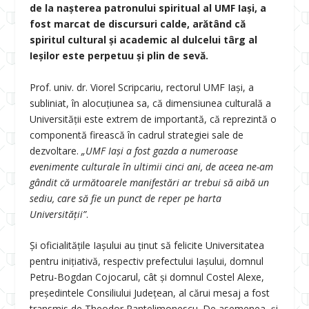
de la nașterea patronului spiritual al UMF Iași, a
fost marcat de discursuri calde, arătând că
spiritul cultural și academic al dulcelui târg al
Ieșilor este perpetuu și plin de sevă.
Prof. univ. dr. Viorel Scripcariu, rectorul UMF Iași, a
subliniat, în alocuțiunea sa, că dimensiunea culturală a
Universității este extrem de importantă, că reprezintă o
componentă firească în cadrul strategiei sale de
dezvoltare.
„UMF Iași a fost gazda a numeroase
evenimente culturale în ultimii cinci ani, de aceea ne-am
gândit că următoarele manifestări ar trebui să aibă un
sediu, care să fie un punct de reper pe harta
Universității”
.
Și oficialitățile Iașului au ținut să felicite Universitatea
pentru inițiativă, respectiv prefectului Iașului, domnul
Petru-Bogdan Cojocarul, cât și domnul Costel Alexe,
președintele Consiliului Județean, al cărui mesaj a fost
transmis de Theodor Pantelimonescu. De asemenea, și