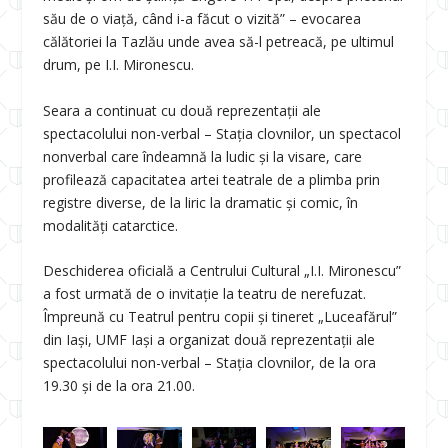
său de o viață, când i-a făcut o vizită” – evocarea
călătoriei la Tazlău unde avea să-l petreacă, pe ultimul
drum, pe I.I. Mironescu.
Seara a continuat cu două reprezentații ale
spectacolului non-verbal – Stația clovnilor, un spectacol
nonverbal care îndeamnă la ludic și la visare, care
profilează capacitatea artei teatrale de a plimba prin
registre diverse, de la liric la dramatic și comic, în
modalități catarctice.
Deschiderea oficială a Centrului Cultural „I.I. Mironescu”
a fost urmată de o invitație la teatru de nerefuzat.
Împreună cu Teatrul pentru copii și tineret „Luceafărul”
din Iași, UMF Iași a organizat două reprezentații ale
spectacolului non-verbal – Stația clovnilor, de la ora
19.30 și de la ora 21.00.