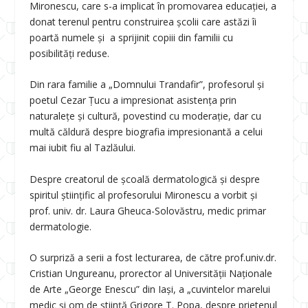
Mironescu, care s-a implicat în promovarea educației, a
donat terenul pentru construirea școlii care astăzi îi
poartă numele și a sprijinit copiii din familii cu
posibilități reduse.
Din rara familie a „Domnului Trandafir”, profesorul și
poetul Cezar Țucu a impresionat asistența prin
naturalețe și cultură, povestind cu moderație, dar cu
multă căldură despre biografia impresionantă a celui
mai iubit fiu al Tazlăului.
Despre creatorul de școală dermatologică și despre
spiritul științific al profesorului Mironescu a vorbit și
prof. univ. dr. Laura Gheuca-Solovăstru, medic primar
dermatologie.
O surpriză a serii a fost lecturarea, de către prof.univ.dr.
Cristian Ungureanu, prorector al Universității Naționale
de Arte „George Enescu” din Iași, a „cuvintelor marelui
medic și om de știință Grigore T. Popa, despre prietenul