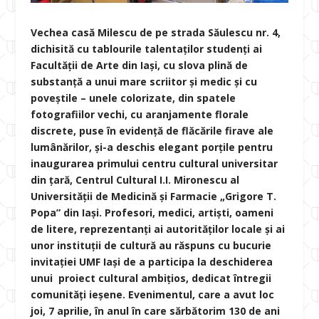
Vechea casă Milescu de pe strada Săulescu nr. 4,
dichisită cu tablourile talentaților studenți ai
Facultății de Arte din Iași, cu slova plină de
substanță a unui mare scriitor și medic și cu
poveștile – unele colorizate, din spatele
fotografiilor vechi, cu aranjamente florale
discrete, puse în evidență de flăcările firave ale
lumânărilor, și-a deschis elegant porțile pentru
inaugurarea primului centru cultural universitar
din țară, Centrul Cultural I.I. Mironescu al
Universității de Medicină și Farmacie „Grigore T.
Popa” din Iași. Profesori, medici, artiști, oameni
de litere, reprezentanți ai autorităților locale și ai
unor instituții de cultură au răspuns cu bucurie
invitației UMF Iași de a participa la deschiderea
unui proiect cultural ambițios, dedicat întregii
comunități ieșene. Evenimentul, care a avut loc
joi, 7 aprilie, în anul în care sărbătorim 130 de ani