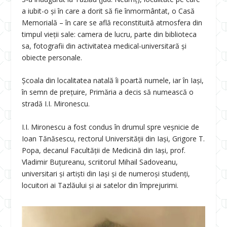
a iubit-o și în care a dorit să fie înmormântat, o Casă
Memorială – în care se află reconstituită atmosfera din
timpul vieţii sale: camera de lucru, parte din biblioteca
sa, fotografii din activitatea medical-universitară și
obiecte personale.
Școala din localitatea natală îi poartă numele, iar în Iași,
în semn de preţuire, Primăria a decis să numească o
stradă I.I. Mironescu.
I.I. Mironescu a fost condus în drumul spre veșnicie de
Ioan Tănăsescu, rectorul Universităţii din Iași, Grigore T.
Popa, decanul Facultăţii de Medicină din Iași, prof.
Vladimir Buţureanu, scriitorul Mihail Sadoveanu,
universitari și artiști din Iași și de numeroși studenţi,
locuitori ai Tazlăului și ai satelor din împrejurimi.