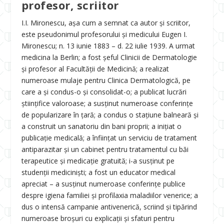
profesor, scriitor
I.I. Mironescu, așa cum a semnat ca autor și scriitor,
este pseudonimul profesorului și medicului Eugen I.
Mironescu; n. 13 iunie 1883 – d. 22 iulie 1939. A urmat
medicina la Berlin; a fost șeful Clinicii de Dermatologie
și profesor al Facultăţii de Medicină; a realizat
numeroase mulaje pentru Clinica Dermatologică, pe
care a și condus-o și consolidat-o; a publicat lucrări
știinţifice valoroase; a susţinut numeroase conferinţe
de popularizare în ţară; a condus o staţiune balneară și
a construit un sanatoriu din bani proprii; a iniţiat o
publicaţie medicală; a înfiinţat un serviciu de tratament
antiparazitar și un cabinet pentru tratamentul cu băi
terapeutice și medicaţie gratuită; i-a susţinut pe
studenţii mediciniști; a fost un educator medical
apreciat – a susţinut numeroase conferinţe publice
despre igiena familiei și profilaxia maladiilor venerice; a
dus o intensă campanie antivenerică, scriind și tipărind
numeroase broșuri cu explicaţii și sfaturi pentru