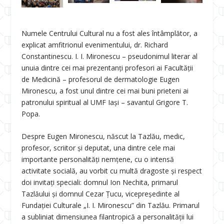
Numele Centrului Cultural nu a fost ales întâmplător, a
explicat amfitrionul evenimentului, dr. Richard
Constantinescu. I. I. Mironescu – pseudonimul literar al
unuia dintre cei mai prezentanți profesori ai Facultății
de Medicină – profesorul de dermatologie Eugen
Mironescu, a fost unul dintre cei mai buni prieteni ai
patronului spiritual al UMF Iași – savantul Grigore T.
Popa.
Despre Eugen Mironescu, născut la Tazlău, medic,
profesor, scriitor și deputat, una dintre cele mai
importante personalități nemțene, cu o intensă
activitate socială, au vorbit cu multă dragoste și respect
doi invitați speciali: domnul Ion Nechita, primarul
Tazlăului și domnul Cezar Țucu, vicepreşedinte al
Fundaţiei Culturale „I. I. Mironescu” din Tazlău. Primarul
a subliniat dimensiunea filantropică a personalității lui