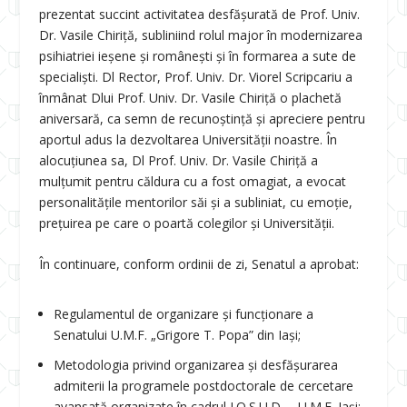
prezentat succint activitatea desfășurată de Prof. Univ.
Dr. Vasile Chiriță, subliniind rolul major în modernizarea
psihiatriei ieșene și românești și în formarea a sute de
specialiști. Dl Rector, Prof. Univ. Dr. Viorel Scripcariu a
înmânat Dlui Prof. Univ. Dr. Vasile Chiriță o plachetă
aniversară, ca semn de recunoștință și apreciere pentru
aportul adus la dezvoltarea Universității noastre. În
alocuțiunea sa, Dl Prof. Univ. Dr. Vasile Chiriță a
mulțumit pentru căldura cu a fost omagiat, a evocat
personalitățile mentorilor săi și a subliniat, cu emoție,
prețuirea pe care o poartă colegilor și Universității.
În continuare, conform ordinii de zi, Senatul a aprobat:
Regulamentul de organizare și funcționare a
Senatului U.M.F. „Grigore T. Popa” din Iași;
Metodologia privind organizarea și desfășurarea
admiterii la programele postdoctorale de cercetare
avansată organizate în cadrul I.O.S.U.D. – U.M.F. Iași;