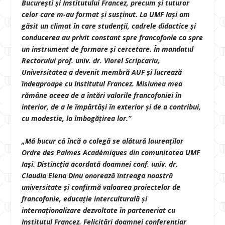
București și Institutului Francez, precum și tuturor
celor care m-au format și susținut. La UMF Iași am
găsit un climat în care studenții, cadrele didactice și
conducerea au privit constant spre francofonie ca spre
un instrument de formare și cercetare. În mandatul
Rectorului prof. univ. dr. Viorel Scripcariu,
Universitatea a devenit membră AUF și lucrează
îndeaproape cu Institutul Francez. Misiunea mea
rămâne aceea de a întări valorile francofoniei în
interior, de a le împărtăși în exterior și de a contribui,
cu modestie, la îmbogățirea lor.”
„Mă bucur că încă o colegă se alătură laureaților
Ordre des Palmes Académiques din comunitatea UMF
Iași. Distincția acordată doamnei conf. univ. dr.
Claudia Elena Dinu onorează întreaga noastră
universitate și confirmă valoarea proiectelor de
francofonie, educație interculturală și
internaționalizare dezvoltate în parteneriat cu
Institutul Francez. Felicitări doamnei conferențiar