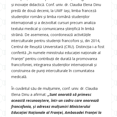
și inovație didactică. Conf. univ. dr. Claudia Elena Dinu
predă de două decenii, la UMF Iași, limba franceză
studenților români și limba română studenților
internaționali și a dezvoltat cursuri precum analiza
textului medical și comunicarea științifică în limbă
străină. De asemenea, coordonează activitățile
interculturale pentru studenții francofoni și, din 2014,
Centrul de Reușită Universitară (CRU). Distincția i-a fost
conferită „în numele ministrului educației naționale al
Franței” pentru contribuții de durată la promovarea
francofoniei, integrarea studenților internaționali și
construirea de punți interculturale în comunitatea
medicală.
În cuvântul său de mulțumire, conf. univ. dr. Claudia
Elena Dinu a afirmat:
„Sunt onorată să primesc
această recunoaștere, într-un cadru care onorează
francofonia, și adresez mulțumiri Ministerului
Educației Naționale al Franței, Ambasadei Franței la