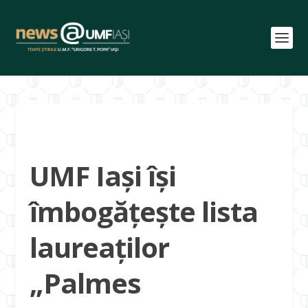
UMF Iași își
îmbogățește lista
laureaților
„Palmes