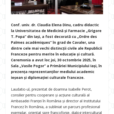
Conf. univ. dr. Claudia Elena Dinu, cadru didactic
la Universitatea de Medicină și Farmacie „Grigore
T. Popa” din Iași, a fost decorată cu „Ordre des
Palmes académiques” în grad de Cavaler, una
dintre cele mai vechi distincții civile ale Republicii
Franceze pentru merite în educație și cultură.
Ceremonia a avut loc joi, 30 octombrie 2025, în
Sala „Vasile Pogor” a Primăriei Municipiului Iași, în
prezența reprezentanților mediului academic
ieșean și diplomației culturale franceze.
Laudatio-ul, prezentat de doamna Isabelle Perot,
consilier pentru cooperare și acțiune culturală al
Ambasadei Franței în România și director al Institutului
Francez în România, a subliniat un parcurs profesional
exemplar, orientat spre francofonie, dialog intercultural