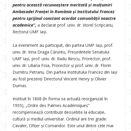
pentru această recunoaștere meritată și mulțumiri
Ambasadei Franței în România și Institutului Francez
pentru sprijinul constant acordat comunității noastre
academice”,
a declarat prof. univ. dr. Viorel Scripcariu,
Rectorul UMF Iași.
La eveniment au participat, din partea UMF Iași, prof.
univ. dr.
Irina Draga Căruntu, Președintele Senatului
UMF Iași,
prof. univ. dr.
Radu Iliescu, Prorector, prof.
univ. dr. Liliana Foia, Prorector și prof. univ. dr. Florin
Dumitru Petrariu.
Din partea Institutului Francez din Iași
au fost prezenți Directorul Vincent Henry și Olivier
Dumas.
Instituit în 1808 (în forma sa actuală reorganizat în
1955), „Ordre des Palmes Académiques”
recompensează contribuții deosebite la educație,
cultură și mediul universitar. Ordinul are trei grade:
Cavaler, Ofițer și Comandor. Este unul dintre cele mai