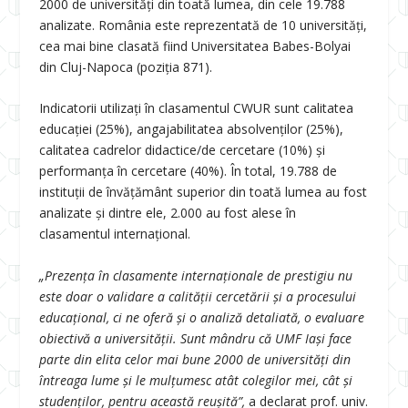
2000 de universități din toată lumea, din cele 19.788
analizate. România este reprezentată de 10 universități,
cea mai bine clasată fiind Universitatea Babes-Bolyai
din Cluj-Napoca (poziția 871).
Indicatorii utilizaţi în clasamentul CWUR sunt calitatea
educaţiei (25%), angajabilitatea absolvenţilor (25%),
calitatea cadrelor didactice/de cercetare (10%) și
performanţa în cercetare (40%). În total, 19.788 de
instituții de învățământ superior din toată lumea au fost
analizate și dintre ele, 2.000 au fost alese în
clasamentul internațional.
„Prezența în clasamente internaționale de prestigiu nu
este doar o validare a calității cercetării și a procesului
educațional, ci ne oferă și o analiză detaliată, o evaluare
obiectivă a universității. Sunt mândru că UMF Iași face
parte din elita celor mai bune 2000 de universități din
întreaga lume și le mulțumesc atât colegilor mei, cât și
studenților, pentru această reușită”,
a declarat prof. univ.