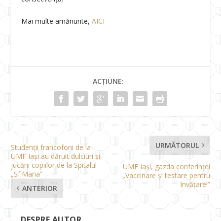
Mai multe amănunte,
AICI
ACȚIUNE:
URMĂTORUL
Studenții francofoni de la
UMF Iași au dăruit dulciuri și
jucării copiilor de la Spitalul
UMF Iași, gazda conferinței
„Sf.Maria”
„Vaccinare și testare pentru
învățare!”
ANTERIOR
DESPRE AUTOR