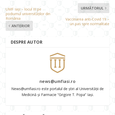
URMĂTORUL
UMF Iași – locul III pe
podiumul universităților din
România
Vaccinarea anti-Covid 19 –
un pas spre normalitate
ANTERIOR
DESPRE AUTOR
news@umfiasi.ro
News@umfiasi.ro este portalul de știri al Universității de
Medicină și Farmacie “Grigore T. Popa” Iași.