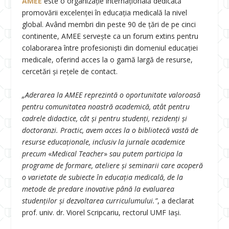
AMEE
este o organizație internațională dedicată
promovării excelenței în educația medicală la nivel
global. Având membri din peste 90 de țări de pe cinci
continente, AMEE servește ca un forum extins pentru
colaborarea între profesioniști din domeniul educației
medicale, oferind acces la o gamă largă de resurse,
cercetări și rețele de contact.
„Aderarea la AMEE reprezintă o oportunitate valoroasă
pentru comunitatea noastră academică, atât pentru
cadrele didactice, cât și pentru studenți, rezidenți și
doctoranzi. Practic, avem acces la o bibliotecă vastă de
resurse educaționale, inclusiv la jurnale academice
precum
«
Medical Teacher
»
sau putem participa la
programe de formare, ateliere și seminarii care acoperă
o varietate de subiecte în educația medicală, de la
metode de predare inovative până la evaluarea
studenților și dezvoltarea curriculumului.”
, a declarat
prof. univ. dr. Viorel Scripcariu, rectorul UMF Iași.