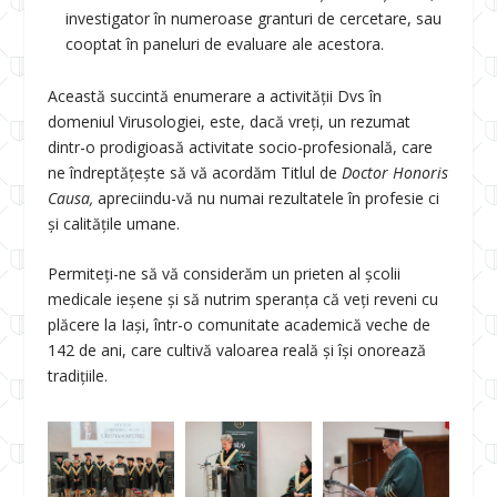
investigator în numeroase granturi de cercetare, sau
cooptat în paneluri de evaluare ale acestora.
Această succintă enumerare a activității Dvs în
domeniul Virusologiei, este, dacă vreți, un rezumat
dintr-o prodigioasă activitate socio-profesională, care
ne îndreptățește să vă acordăm Titlul de
Doctor Honoris
Causa,
apreciindu-vă nu numai rezultatele în profesie ci
și calitățile umane.
Permiteți-ne să vă considerăm un prieten al școlii
medicale ieșene și să nutrim speranța că veți reveni cu
plăcere la Iași, într-o comunitate academică veche de
142 de ani, care cultivă valoarea reală și își onorează
tradițiile.