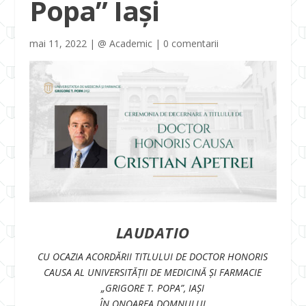
Popa” Iași
mai 11, 2022
|
@ Academic
|
0 comentarii
LAUDATIO
CU OCAZIA ACORDĂRII TITLULUI DE DOCTOR HONORIS
CAUSA AL UNIVERSITĂŢII DE MEDICINĂ ŞI FARMACIE
„GRIGORE T. POPA”, IA
Ș
I
ÎN ONOAREA DOMNULUI