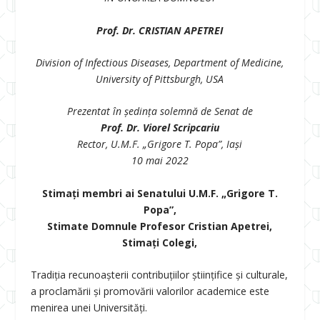
Prof. Dr. CRISTIAN APETREI
Division of Infectious Diseases, Department of Medicine,
University of Pittsburgh, USA
Prezentat în
ș
edin
ț
a solemnă de Senat de
Prof. Dr. Viorel Scripcariu
Rector, U.M.F. „Grigore T. Popa”, Iași
10 mai 2022
Stima
ț
i membri ai Senatului U.M.F. „Grigore T.
Popa”,
Stimate Domnule Profesor Cristian Apetrei,
Stimaţi Colegi,
Tradiția recunoașterii contribuțiilor științifice și culturale,
a proclamării și promovării valorilor academice este
menirea unei Universități.