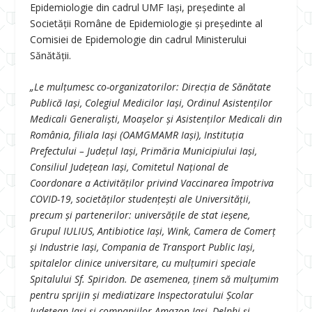
Epidemiologie din cadrul UMF Iași, președinte al
Societății Române de Epidemiologie și președinte al
Comisiei de Epidemologie din cadrul Ministerului
Sănătății.
„Le mulțumesc co-organizatorilor: Direcția de Sănătate
Publică Iași, Colegiul Medicilor Iași, Ordinul Asistenţilor
Medicali Generalişti, Moaşelor şi Asistenţilor Medicali din
România, filiala Iași (OAMGMAMR Iași), Instituția
Prefectului – Județul Iași, Primăria Municipiului Iași,
Consiliul Județean Iași, Comitetul Național de
Coordonare a Activităților privind Vaccinarea împotriva
COVID-19, societăților studențești ale Universității,
precum și partenerilor: universățile de stat ieșene,
Grupul IULIUS, Antibiotice Iași, Wink, Camera de Comerț
și Industrie Iași, Compania de Transport Public Iași,
spitalelor clinice universitare, cu mulțumiri speciale
Spitalului Sf. Spiridon. De asemenea, ținem să mulțumim
pentru sprijin și mediatizare Inspectoratului Școlar
Județean Iași și companiilor Amazon Iași, Delphi și