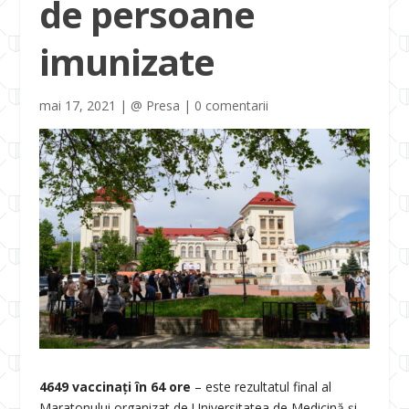
de persoane
imunizate
mai 17, 2021
|
@ Presa
|
0 comentarii
4649 vaccinați în 64 ore
– este rezultatul final al
Maratonului organizat de Universitatea de Medicină și