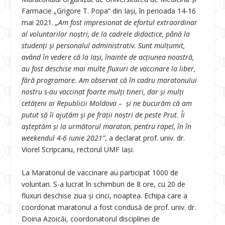
Farmacie „Grigore T. Popa” din Iași, în perioada 14-16
mai 2021.
„Am fost impresionat de efortul extraordinar
al voluntarilor noștri, de la cadrele didactice, până la
studenți și personalul administrativ. Sunt mulțumit,
având în vedere că la Iași, înainte de acțiunea noastră,
au fost deschise mai multe fluxuri de vaccinare la liber,
fără programare. Am observat că în cadru maratonului
nostru s-au vaccinat foarte mulți tineri, dar și mulți
cetățeni ai Republicii Moldova – și ne bucurăm că am
putut să îi ajutăm și pe frații noștri de peste Prut.
Îi
așteptăm și la următorul maraton, pentru rapel, în în
weekendul 4-6 iunie 2021”
, a declarat prof. univ. dr.
Viorel Scripcariu, rectorul UMF Iași.
La Maratonul de vaccinare au participat 1000 de
voluntari. S-a lucrat în schimburi de 8 ore, cu 20 de
fluxuri deschise ziua și cinci, noaptea.
Echipa care a
coordonat maratonul a fost condusă de prof. univ. dr.
Doina Azoicăi, coordonatorul disciplinei de