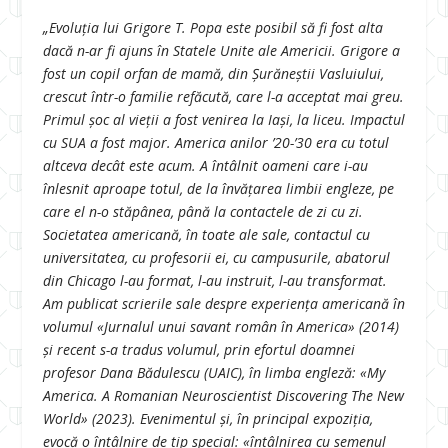
„Evoluția lui Grigore T. Popa este posibil să fi fost alta
dacă n-ar fi ajuns în Statele Unite ale Americii. Grigore a
fost un copil orfan de mamă, din Șurăneștii Vasluiului,
crescut într-o familie refăcută, care l-a acceptat mai greu.
Primul șoc al vieții a fost venirea la Iași, la liceu. Impactul
cu SUA a fost major. America anilor ’20-’30 era cu totul
altceva decât este acum. A întâlnit oameni care i-au
înlesnit aproape totul, de la învățarea limbii engleze, pe
care el n-o stăpânea, până la contactele de zi cu zi.
Societatea americană, în toate ale sale, contactul cu
universitatea, cu profesorii ei, cu campusurile, abatorul
din Chicago l-au format, l-au instruit, l-au transformat.
Am publicat scrierile sale despre experiența americană în
volumul «Jurnalul unui savant român în America» (2014)
și recent s-a tradus volumul, prin efortul doamnei
profesor Dana Bădulescu (UAIC), în limba engleză: «My
America. A Romanian Neuroscientist Discovering The New
World» (2023). Evenimentul și, în principal expoziția,
evocă o întâlnire de tip special: «întâlnirea cu semenul