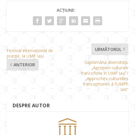
ACȚIUNE:
URMĂTORUL
Festival internațional de
poezie, la UMF Iași
Săptămâna diversității:
ANTERIOR
„Apropieri culturale
francofone în UMF Iași”/
„Approches culturelles
francophones à l’UMPh
Iasi”
DESPRE AUTOR