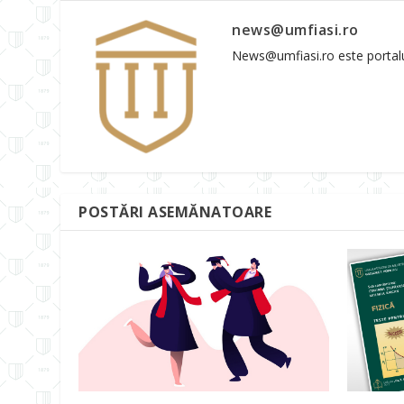
news@umfiasi.ro
News@umfiasi.ro este portalul 
POSTĂRI ASEMĂNATOARE