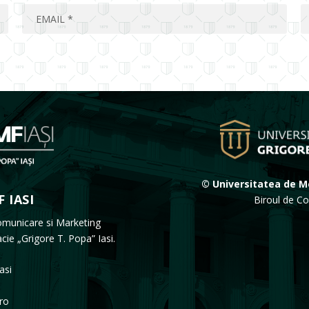
© Universitatea de Me
 IASI
Biroul de Co
omunicare si Marketing
acie „Grigore T. Popa” Iasi.
Iasi
ro