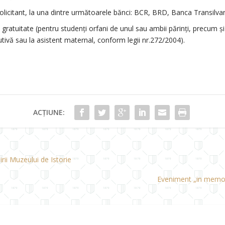
licitant, la una dintre următoarele bănci: BCR, BRD, Banca Transilvan
gratuitate (pentru studenți orfani de unul sau ambii părinți, precum și
utivă sau la asistent maternal, conform legii nr.272/2004).
ACȚIUNE:
irii Muzeului de Istorie
Eveniment „in memori