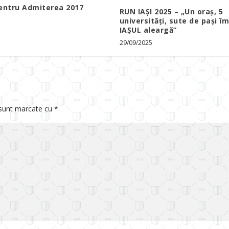
entru Admiterea 2017
RUN IAȘI 2025 – „Un oraș, 5
7
universități, sute de pași î
IAȘUL aleargă”
29/09/2025
 sunt marcate cu
*