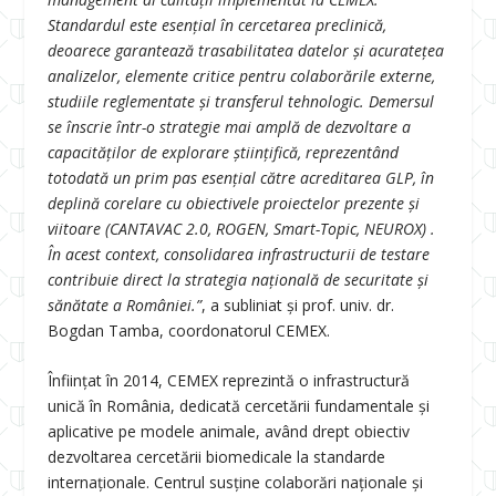
Standardul este esențial în cercetarea preclinică,
deoarece garantează trasabilitatea datelor și acuratețea
analizelor, elemente critice pentru colaborările externe,
studiile reglementate și transferul tehnologic. Demersul
se înscrie într-o strategie mai amplă de dezvoltare a
capacităților de explorare științifică, reprezentând
totodată un prim pas esențial către acreditarea GLP, în
deplină corelare cu obiectivele proiectelor prezente și
viitoare (CANTAVAC 2.0, ROGEN, Smart-Topic, NEUROX) .
În acest context, consolidarea infrastructurii de testare
contribuie direct la strategia națională de securitate și
sănătate a României.”
, a subliniat și prof. univ. dr.
Bogdan Tamba, coordonatorul CEMEX.
Înființat în 2014, CEMEX reprezintă o infrastructură
unică în România, dedicată cercetării fundamentale și
aplicative pe modele animale, având drept obiectiv
dezvoltarea cercetării biomedicale la standarde
internaționale. Centrul susține colaborări naționale și