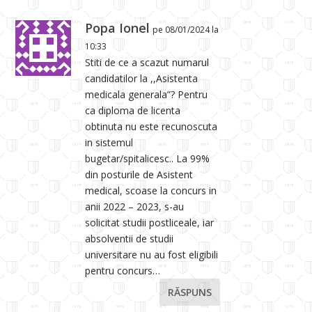
Popa Ionel
pe 08/01/2024 la
10:33
Stiti de ce a scazut numarul
candidatilor la ,,Asistenta
medicala generala”? Pentru
ca diploma de licenta
obtinuta nu este recunoscuta
in sistemul
bugetar/spitalicesc.. La 99%
din posturile de Asistent
medical, scoase la concurs in
anii 2022 – 2023, s-au
solicitat studii postliceale, iar
absolventii de studii
universitare nu au fost eligibili
pentru concurs…
RĂSPUNS