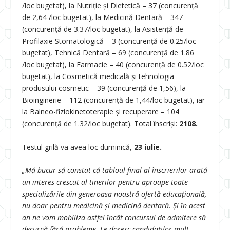
/loc bugetat), la Nutriție și Dietetică – 37 (concurență
de 2,64 /loc bugetat), la Medicină Dentară – 347
(concurență de 3.37/loc bugetat), la Asistență de
Profilaxie Stomatologică – 3 (concurență de 0.25/loc
bugetat), Tehnică Dentară – 69 (concurență de 1.86
/loc bugetat), la Farmacie – 40 (concurență de 0.52/loc
bugetat), la Cosmetică medicală și tehnologia
produsului cosmetic – 39 (concurență de 1,56), la
Bioinginerie – 112 (concurență de 1,44/loc bugetat), iar
la Balneo-fiziokinetoterapie şi recuperare – 104
(concurență de 1.32/loc bugetat). Total înscriși:
2108.
Testul grilă va avea loc duminică,
23 iulie.
„Mă bucur să constat că tabloul final al înscrierilor arată
un interes crescut al tinerilor pentru aproape toate
specializările din generoasa noastră ofertă educațională,
nu doar pentru medicină și medicină dentară. Și în acest
an ne vom mobiliza astfel încât concursul de admitere să
decurgă fără probleme. Le doresc candidaților mult