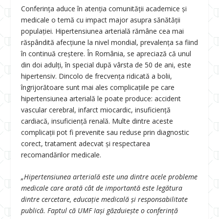
Conferința aduce în atenția comunității academice și
medicale o temă cu impact major asupra sănătății
populației. Hipertensiunea arterială rămâne cea mai
răspândită afecțiune la nivel mondial, prevalența sa fiind
în continuă creștere. În România, se apreciază că unul
din doi adulți, în special după vârsta de 50 de ani, este
hipertensiv. Dincolo de frecvența ridicată a bolii,
îngrijorătoare sunt mai ales complicațiile pe care
hipertensiunea arterială le poate produce: accident
vascular cerebral, infarct miocardic, insuficiență
cardiacă, insuficiență renală. Multe dintre aceste
complicații pot fi prevenite sau reduse prin diagnostic
corect, tratament adecvat și respectarea
recomandărilor medicale.
„Hipertensiunea arterială este una dintre acele probleme
medicale care arată cât de importantă este legătura
dintre cercetare, educație medicală și responsabilitate
publică. Faptul că UMF Iași găzduiește o conferință