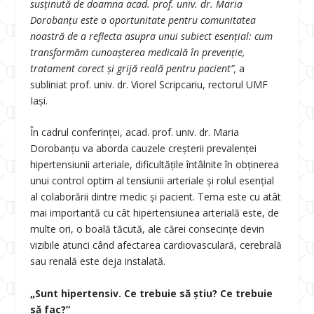
susținută de doamna acad. prof. univ. dr. Maria
Dorobanțu este o oportunitate pentru comunitatea
noastră de a reflecta asupra unui subiect esențial: cum
transformăm cunoașterea medicală în prevenție,
tratament corect și grijă reală pentru pacient”,
a
subliniat prof. univ. dr.
Viorel Scripcariu, rectorul UMF
Iași.
În cadrul conferinței, acad. prof. univ. dr. Maria
Dorobanțu va aborda cauzele creșterii prevalenței
hipertensiunii arteriale, dificultățile întâlnite în obținerea
unui control optim al tensiunii arteriale și rolul esențial
al colaborării dintre medic și pacient. Tema este cu atât
mai importantă cu cât hipertensiunea arterială este, de
multe ori, o boală tăcută, ale cărei consecințe devin
vizibile atunci când afectarea cardiovasculară, cerebrală
sau renală este deja instalată.
„Sunt hipertensiv. Ce trebuie să știu? Ce trebuie
să fac?”