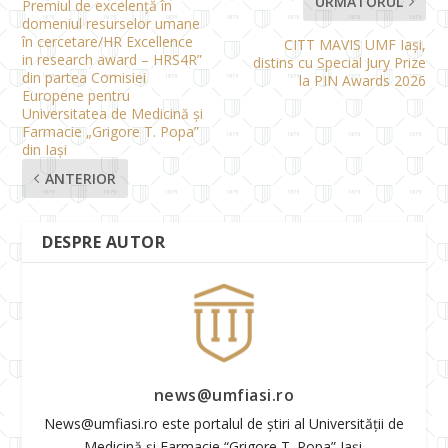
URMĂTORUL
Premiul de excelență în
domeniul resurselor umane
în cercetare/HR Excellence
CITT MAVIS UMF Iași,
in research award – HRS4R”
distins cu Special Jury Prize
din partea Comisiei
la PIN Awards 2026
Europene pentru
Universitatea de Medicină și
Farmacie „Grigore T. Popa”
din Iași
ANTERIOR
DESPRE AUTOR
news@umfiasi.ro
News@umfiasi.ro este portalul de știri al Universității de
Medicină și Farmacie “Grigore T. Popa” Iași.