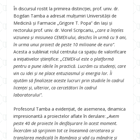
În discursul rostit la primirea distincției, prof. univ. dr.
Bogdan Tamba a adresat mulțumiri Universității de
Medicină și Farmacie „Grigore T. Popa” din Iași și
rectorului prof. univ. dr. Viorel Scripcariu,
„care a înțeles
viziunea și misiunea CEMEX-ului, deschis în urmă cu 9 ani,
în urma unui proiect de peste 10 milioane de euro”
.
Acesta a subliniat rolul centrului ca spațiu de valorificare
a inițiativelor științifice:
„CEMEX-ul este o platformă
pentru a pune ideile în practică. Lucrăm cu studenți, care
vin cu idei și ne place entuziasmul și energia lor. Îi
ajutăm să finalizeze aceste lucruri prin studiile în cadrul
licenței și, ulterior, ca cercetători în cadrul
laboratorului”.
Profesorul Tamba a evidențiat, de asemenea, dinamica
impresionantă a proiectelor aflate în derulare:
„Avem
peste 40 de proiecte în desfășurare în acest moment.
Încercăm să sprijinim tot ce înseamnă cercetarea și
translarea medicală în România și văd cu mândrie și