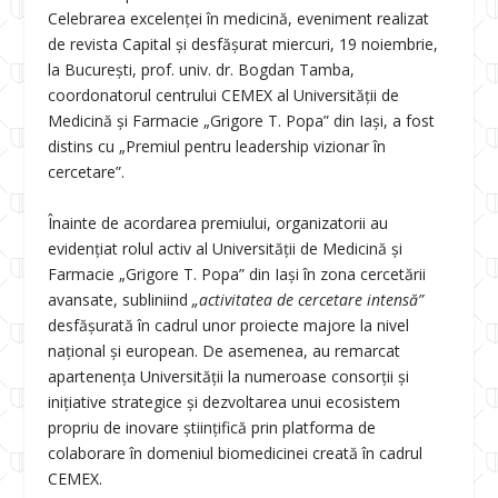
Celebrarea excelenței în medicină, eveniment realizat
de revista Capital și desfășurat miercuri, 19 noiembrie,
la București, prof. univ. dr. Bogdan Tamba,
coordonatorul centrului CEMEX al Universității de
Medicină și Farmacie „Grigore T. Popa” din Iași, a fost
distins cu „Premiul pentru leadership vizionar în
cercetare”.
Înainte de acordarea premiului, organizatorii au
evidențiat rolul activ al Universității de Medicină și
Farmacie „Grigore T. Popa” din Iași în zona cercetării
avansate, subliniind
„activitatea de cercetare intensă”
desfășurată în cadrul unor proiecte majore la nivel
național și european. De asemenea, au remarcat
apartenența Universității la numeroase consorții și
inițiative strategice și dezvoltarea unui ecosistem
propriu de inovare științifică prin platforma de
colaborare în domeniul biomedicinei creată în cadrul
CEMEX.