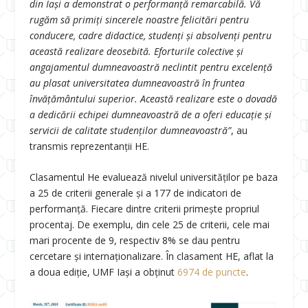
din Iași a demonstrat o performanță remarcabilă. Vă
rugăm să primiți sincerele noastre felicitări pentru
conducere, cadre didactice, studenți și absolvenți pentru
această realizare deosebită. Eforturile colective și
angajamentul dumneavoastră neclintit pentru excelență
au plasat universitatea dumneavoastră în fruntea
învățământului superior. Această realizare este o dovadă
a dedicării echipei dumneavoastră de a oferi educație și
servicii de calitate studenților dumneavoastră”
, au
transmis reprezentanții HE.
Clasamentul He evaluează nivelul universităților pe baza
a 25 de criterii generale și a 177 de indicatori de
performanță. Fiecare dintre criterii primește propriul
procentaj. De exemplu, din cele 25 de criterii, cele mai
mari procente de 9, respectiv 8% se dau pentru
cercetare și internaționalizare. În clasament HE, aflat la
a doua ediție, UMF Iași a obținut
6974 de puncte
.